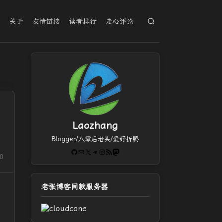
档
关于
友情链接
读者排行
走心评论
Laozhang
Blogger/八零后老头/爱好折腾
GitHub
电子邮件
X
Telegram
Instagram
RSS Feed
Mastodon
0
老张博客同款服务器