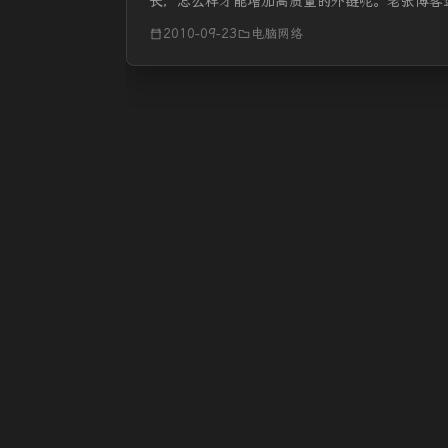
长，怎么样才能增加高质量的外链呢。老张博客
加外链。 一 般情况，...
2010-09-23
电脑网络