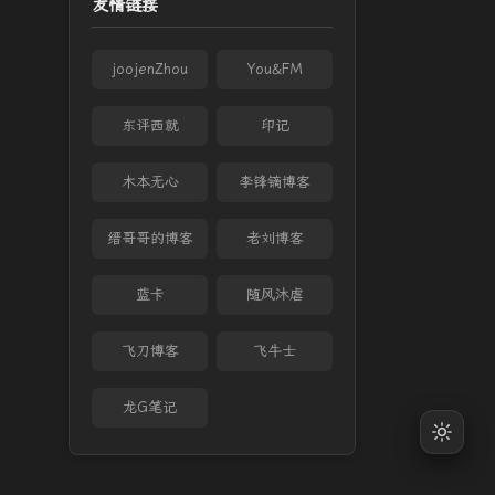
友情链接
joojenZhou
You&FM
东评西就
印记
木本无心
李锋镝博客
缙哥哥的博客
老刘博客
蓝卡
随风沐虐
飞刀博客
飞牛士
龙G笔记