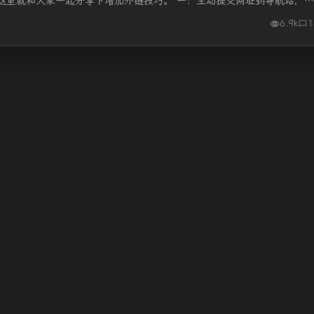
这里就和大家一起分享下增加外链技巧。 一：主动提交网址到导航站，增
6.9k
1