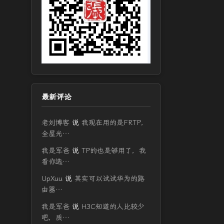
最新评论
老刘博客
说
我现在用的是FRTP，
全屋光…
我是军爸
说
TP的也是够用了，我
看你选…
UpXuu
说
其实可以试试华为的路
由器…
我是军爸
说
H3C知道的人比较少
吧，质…