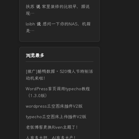
扶苏
说
家里装修的比较早，据说
现…
loibh
说
想问一下你的NAS，机箱
是…
浏览最多
[推广]酷鸭数据 · 520情人节特别活
动机来啦！
WordPress首页调用typecho教程
（1.3.0版）
wordpress兰空图床插件V2版
typecho兰空图床上传插件V2版
老张博客更换Riven主题了！
人有多大胆，AI有多大产！