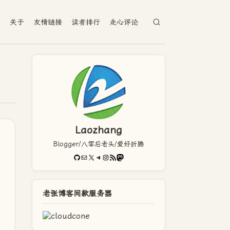
档
关于
友情链接
读者排行
走心评论
Laozhang
Blogger/八零后老头/爱好折腾
GitHub
电子邮件
X
Telegram
Instagram
RSS Feed
Mastodon
老张博客同款服务器