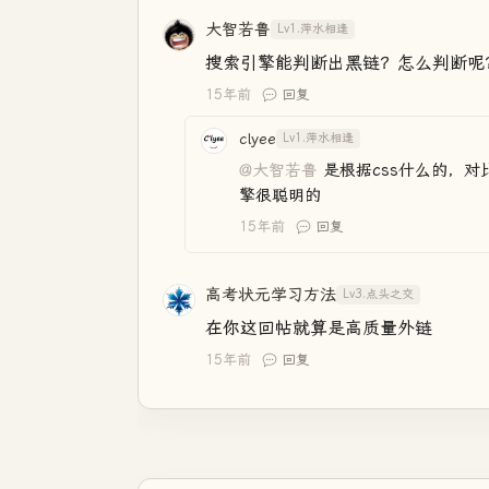
大智若鲁
Lv1.萍水相逢
搜索引擎能判断出黑链？怎么判断呢
15年前
回复
clyee
Lv1.萍水相逢
@大智若鲁
是根据css什么的，
擎很聪明的
15年前
回复
高考状元学习方法
Lv3.点头之交
在你这回帖就算是高质量外链
15年前
回复