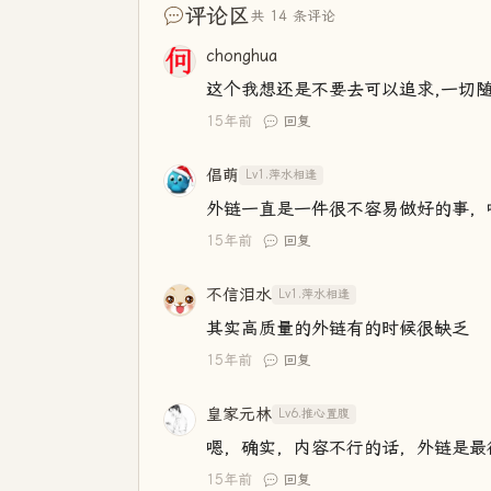
评论区
共 14 条评论
chonghua
这个我想还是不要去可以追求,一切随
15年前
回复
倡萌
Lv1.萍水相逢
外链一直是一件很不容易做好的事，
15年前
回复
不信泪水
Lv1.萍水相逢
其实高质量的外链有的时候很缺乏
15年前
回复
皇家元林
Lv6.推心置腹
嗯，确实，内容不行的话，外链是最
15年前
回复