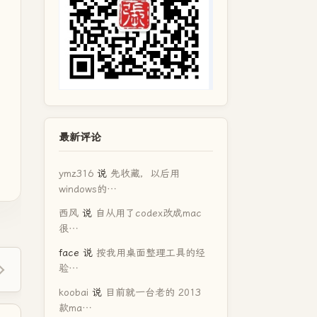
最新评论
ymz316
说
先收藏，以后用
windows的…
西风
说
自从用了codex改成mac
很…
face
说
按我用桌面整理工具的经
验…
koobai
说
目前就一台老的 2013
款ma…