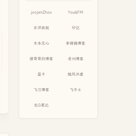
joojenZhou
You&FM
东评西就
印记
木本无心
李锋镝博客
缙哥哥的博客
老刘博客
蓝卡
随风沐虐
飞刀博客
飞牛士
龙G笔记