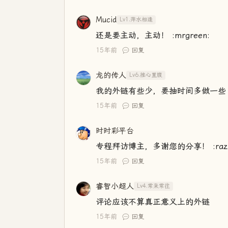
Mucid
Lv1.萍水相逢
还是要主动，主动！ :mrgreen:
15年前
回复
龙的传人
Lv6.推心置腹
我的外链有些少，要抽时间多做一些
15年前
回复
时时彩平台
专程拜访博主，多谢您的分享！ :razz
15年前
回复
睿智小超人
Lv4.常来常往
评论应该不算真正意义上的外链
15年前
回复