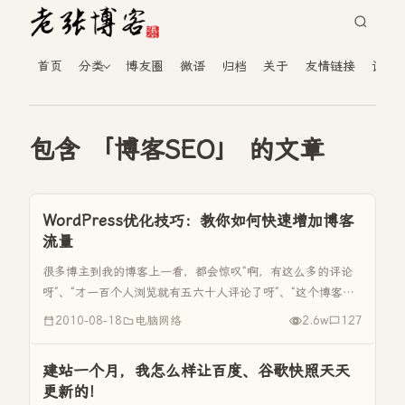
首页
分类
博友圈
微语
归档
关于
友情链接
读者
包含 「博客SEO」 的文章
WordPress优化技巧：教你如何快速增加博客
流量
很多博主到我的博客上一看，都会惊叹“啊，有这么多的评论
呀”、“才一百个人浏览就有五六十人评论了呀”、“这个博客人
气好高呀”、“这个博客的流量好大呀”。在这里我首先要感谢大
2010-08-18
电脑网络
2.6w
127
家对我的老张博客的支持，其实我的博客流量并不高，从新域
名的启用到现...
建站一个月，我怎么样让百度、谷歌快照天天
更新的！