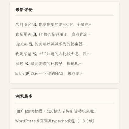
最新评论
老刘博客
说
我现在用的是FRTP，全屋光…
我是军爸
说
TP的也是够用了，我看你选…
UpXuu
说
其实可以试试华为的路由器…
我是军爸
说
H3C知道的人比较少吧，质…
扶苏
说
家里装修的比较早，据说现…
loibh
说
想问一下你的NAS，机箱是…
浏览最多
[推广]酷鸭数据 · 520情人节特别活动机来啦！
WordPress首页调用typecho教程（1.3.0版）