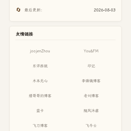
🔄
最后更新：
2026-08-03
友情链接
joojenZhou
You&FM
东评西就
印记
木本无心
李锋镝博客
缙哥哥的博客
老刘博客
蓝卡
随风沐虐
飞刀博客
飞牛士