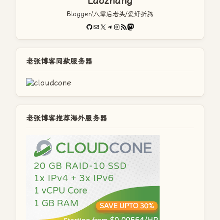
Laozhang
Blogger/八零后老头/爱好折腾
GitHub
电子邮件
X
Telegram
Instagram
RSS Feed
Mastodon
老张博客同款服务器
老张博客推荐海外服务器