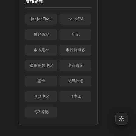
友情链接
joojenZhou
You&FM
东评西就
印记
木本无心
李锋镝博客
缙哥哥的博客
老刘博客
蓝卡
随风沐虐
飞刀博客
飞牛士
龙G笔记