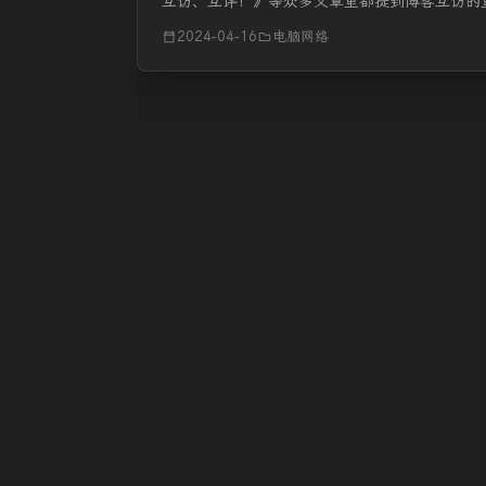
互访、互评！》等众多文章里都提到博客互访的
藏了一两百个博客，每...
2024-04-16
电脑网络