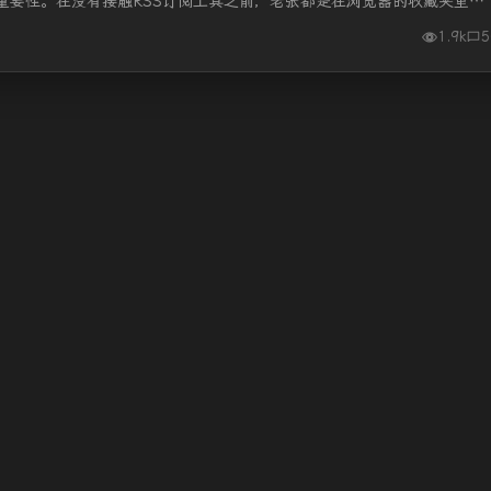
重要性。在没有接触RSS订阅工具之前，老张都是在浏览器的收藏夹里收
1.9k
5