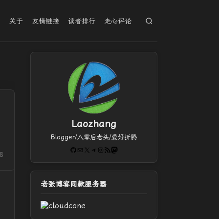
档
关于
友情链接
读者排行
走心评论
Laozhang
Blogger/八零后老头/爱好折腾
GitHub
电子邮件
X
Telegram
Instagram
RSS Feed
Mastodon
8
老张博客同款服务器