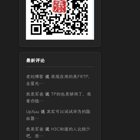
最新评论
老刘博客
说
我现在用的是FRTP，
全屋光…
我是军爸
说
TP的也是够用了，我
看你选…
UpXuu
说
其实可以试试华为的路
由器…
我是军爸
说
H3C知道的人比较少
吧，质…