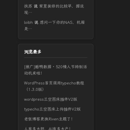
扶苏
说
家里装修的比较早，据说
现…
loibh
说
想问一下你的NAS，机箱
是…
浏览最多
[推广]酷鸭数据 · 520情人节特别活
动机来啦！
WordPress首页调用typecho教程
（1.3.0版）
wordpress兰空图床插件V2版
typecho兰空图床上传插件V2版
老张博客更换Riven主题了！
人有多大胆，AI有多大产！