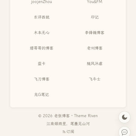
joojenZhou
You&FM
东评西就
印记
木本无心
李锋镝博客
缙哥哥的博客
老刘博客
蓝卡
随风沐虐
飞刀博客
飞牛士
龙G笔记
© 2026 老张博客 · Theme
Riven
江南烟雨里，笔墨见山河
订阅