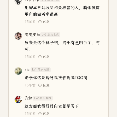
用脚本自动收听相关标签的人，腾讯微博
用户的回听率很高
15年前
回复
陶陶皮纹
Lv3.点头之交
原来是这个样子啊，终于有点明白了，呵
呵。
15年前
回复
xizi
Lv1.萍水相逢
老张你这是诱导我接着折腾TQQ吗
15年前
回复
7cbt
Lv2.初识寒暄
这方面我得好好向老张学习下
15年前
回复