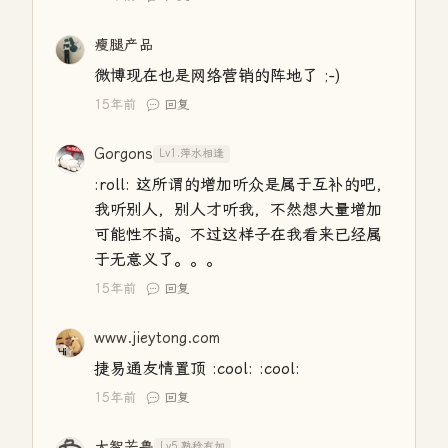
瘦腿产品
微博现在也是网络营销的阵地了 ;-)
15年前
回复
Gorgons
Lv1.萍水相逢
:roll: 这所谓的增加听众是属于互补的吧，
我听别人，别人才听我，不然想大量增加
可能性不搞。不过这样子在我看来已经属
于无意义了。。。
15年前
回复
www.jieytong.com
捷易通友情置顶 :cool: :cool:
15年前
回复
大智若鲁
Lv5.熟稔有加