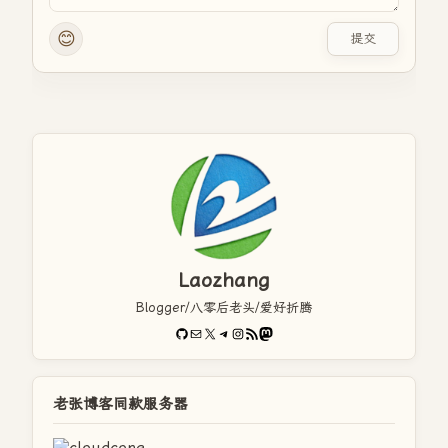
😊
提交
Laozhang
Blogger/八零后老头/爱好折腾
GitHub
电子邮件
X
Telegram
Instagram
RSS Feed
Mastodon
老张博客同款服务器