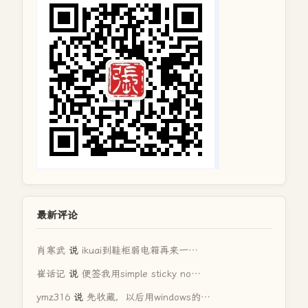
最新评论
肖寒武
说
ikuai到鞋柜弱电箱再来一…
崔话记
说
便签我用simple sticky no…
ymz316
说
先收藏，以后用windows的…