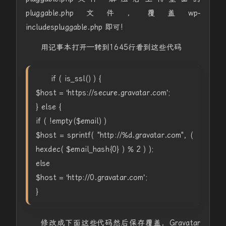
pluggable.php文件，覆盖wp-
includespluggable.php 即可!
用记事本打开—转到1645行看到这些代码
if ( is_ssl() ) {
$host = ‘https://secure.gravatar.com’;
} else {
if ( !empty($email) )
$host = sprintf( "http://%d.gravatar.com", (
hexdec( $email_hash{0} ) % 2 ) );
else
$host = ‘http://0.gravatar.com’;
}
修改成下面这些代码然后保存覆盖，Gravatar