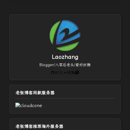
Laozhang
Blogger/八零后老头/爱好折腾
GitHub
电子邮件
X
Telegram
Instagram
RSS Feed
Mastodon
老张博客同款服务器
老张博客推荐海外服务器