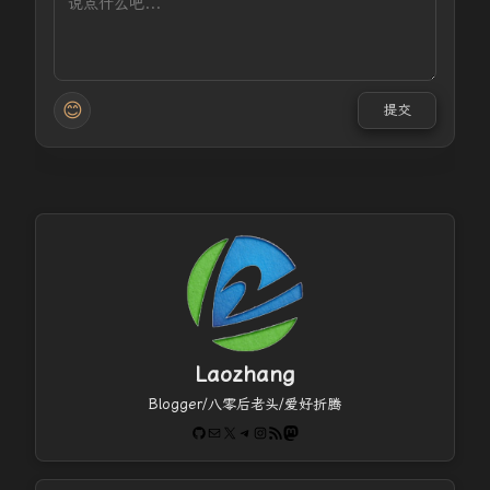
😊
提交
Laozhang
Blogger/八零后老头/爱好折腾
GitHub
电子邮件
X
Telegram
Instagram
RSS Feed
Mastodon