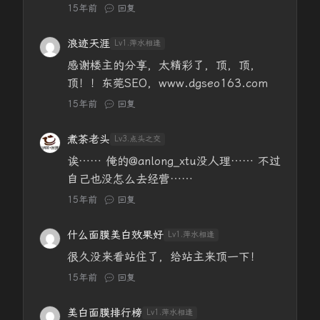
15年前
回复
浪迹天涯
Lv1.萍水相逢
感谢楼主的分享，太精彩了，顶，顶，
顶！！东莞SEO，www.dgseo163.com
15年前
回复
煮茶老头
Lv3.点头之交
诶…… 俺的@anlong_xtu没人理…… 不过
自己也没怎么去经营……
15年前
回复
什么面膜美白效果好
Lv1.萍水相逢
很久没来看站住了，给站主来顶一下！
15年前
回复
美白面膜排行榜
Lv1.萍水相逢