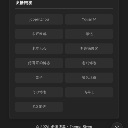
友情链接
joojenZhou
You&FM
东评西就
印记
木本无心
李锋镝博客
缙哥哥的博客
老刘博客
蓝卡
随风沐虐
飞刀博客
飞牛士
龙G笔记
© 2026 老张博客 · Theme
Riven