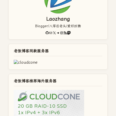
Laozhang
Blogger/八零后老头/爱好折腾
GitHub
电子邮件
X
Telegram
Instagram
RSS Feed
Mastodon
老张博客同款服务器
老张博客推荐海外服务器