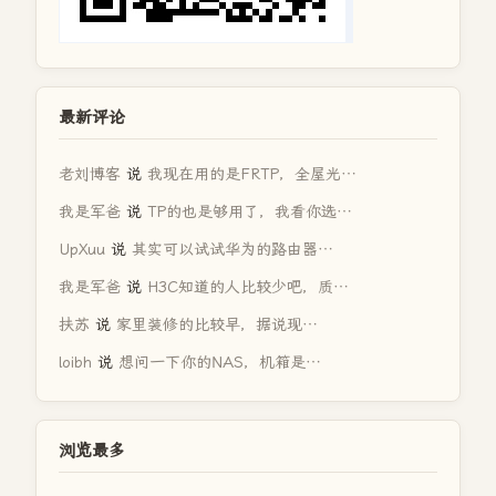
最新评论
老刘博客
说
我现在用的是FRTP，全屋光…
我是军爸
说
TP的也是够用了，我看你选…
UpXuu
说
其实可以试试华为的路由器…
我是军爸
说
H3C知道的人比较少吧，质…
扶苏
说
家里装修的比较早，据说现…
loibh
说
想问一下你的NAS，机箱是…
浏览最多