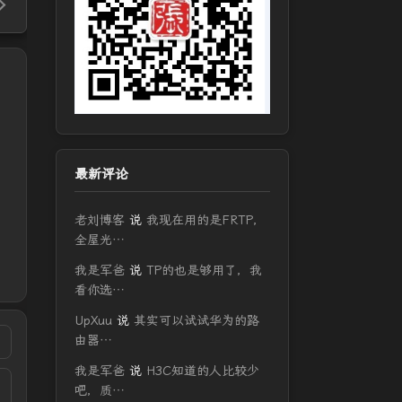
最新评论
老刘博客
说
我现在用的是FRTP，
全屋光…
我是军爸
说
TP的也是够用了，我
看你选…
UpXuu
说
其实可以试试华为的路
由器…
我是军爸
说
H3C知道的人比较少
吧，质…