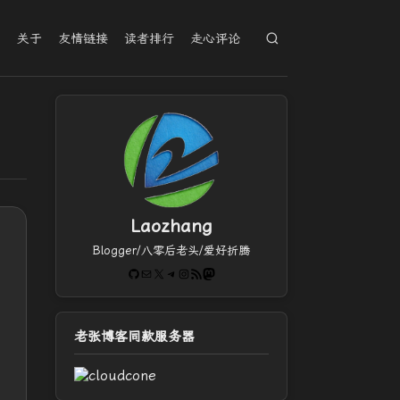
档
关于
友情链接
读者排行
走心评论
Laozhang
Blogger/八零后老头/爱好折腾
GitHub
电子邮件
X
Telegram
Instagram
RSS Feed
Mastodon
老张博客同款服务器