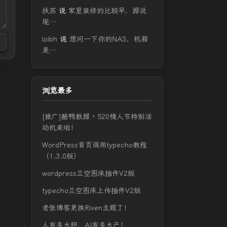
扶苏
说
家里装修的比较早，据说
现…
loibh
说
想问一下你的NAS，机箱
是…
浏览最多
[推广]酷鸭数据 · 520情人节特别活
动机来啦！
WordPress首页调用typecho教程
（1.3.0版）
wordpress兰空图床插件V2版
typecho兰空图床上传插件V2版
老张博客更换Riven主题了！
人有多大胆，AI有多大产！