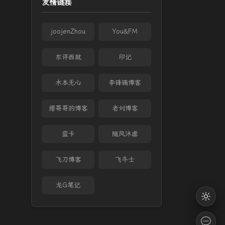
友情链接
joojenZhou
You&FM
东评西就
印记
木本无心
李锋镝博客
缙哥哥的博客
老刘博客
蓝卡
随风沐虐
飞刀博客
飞牛士
龙G笔记