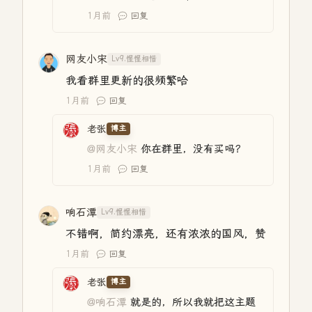
1月前
回复
网友小宋
Lv9.惺惺相惜
我看群里更新的很频繁哈
1月前
回复
老张
博主
@网友小宋
你在群里，没有买吗？
1月前
回复
响石潭
Lv9.惺惺相惜
不错啊，简约漂亮，还有浓浓的国风，赞
1月前
回复
老张
博主
@响石潭
就是的，所以我就把这主题