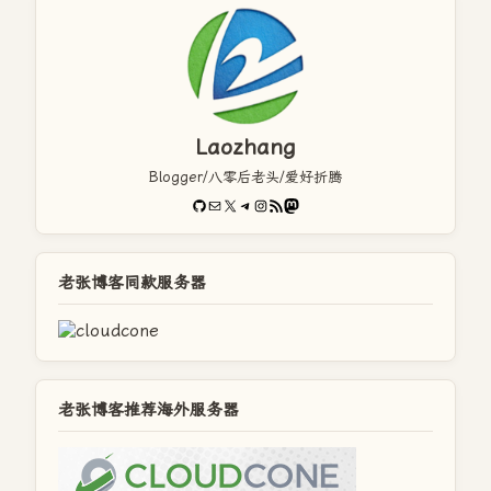
Laozhang
Blogger/八零后老头/爱好折腾
GitHub
电子邮件
X
Telegram
Instagram
RSS Feed
Mastodon
老张博客同款服务器
老张博客推荐海外服务器