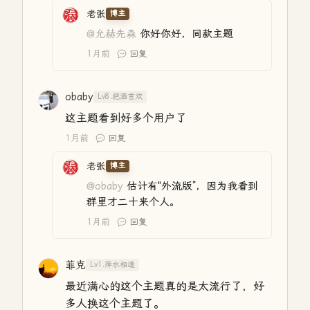
老张
博主
@允赫先森
你好你好，同款主题
1月前
回复
obaby
Lv8.把酒言欢
这主题看到好多个用户了
1月前
回复
老张
博主
@obaby
估计有"外流版”，因为我看到
群里才二十来个人。
1月前
回复
菲克
Lv1.萍水相逢
最近满心的这个主题真的是太流行了，好
多人换这个主题了。