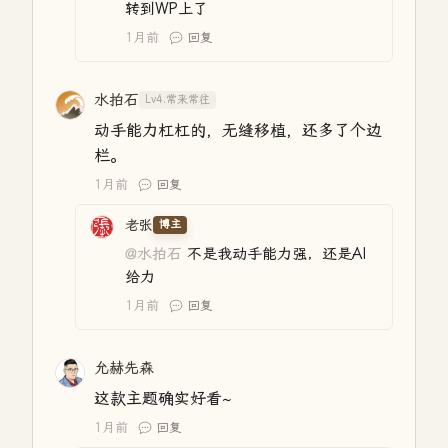
转到WP上了
1月前
回复
水拍石
Lv4.常来常往
动手能力杠杠的，无缝移植，还多了个边
栏。
1月前
回复
老张
博主
@水拍石
不是我动手能力强，还是AI
给力
1月前
回复
允赫先森
这款主题确实好看~
1月前
回复