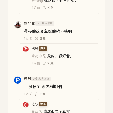
@Feng
你这搞的也不错哟。
1月前
回复
花非花
Lv6.推心置腹
满心的这套主题的确不错啊
1月前
回复
老张
博主
@花非花
是的，很好看。
1月前
回复
西风
Lv3.点头之交
图挂了 看不到图啊
1月前
回复
老张
博主
@西风
我这面显示正常