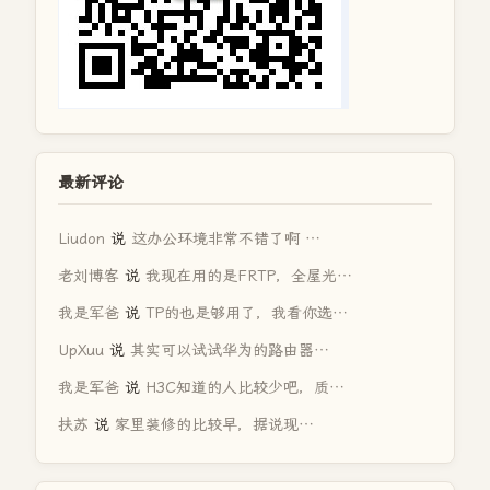
最新评论
Liudon
说
这办公环境非常不错了啊 …
老刘博客
说
我现在用的是FRTP，全屋光…
我是军爸
说
TP的也是够用了，我看你选…
UpXuu
说
其实可以试试华为的路由器…
我是军爸
说
H3C知道的人比较少吧，质…
扶苏
说
家里装修的比较早，据说现…