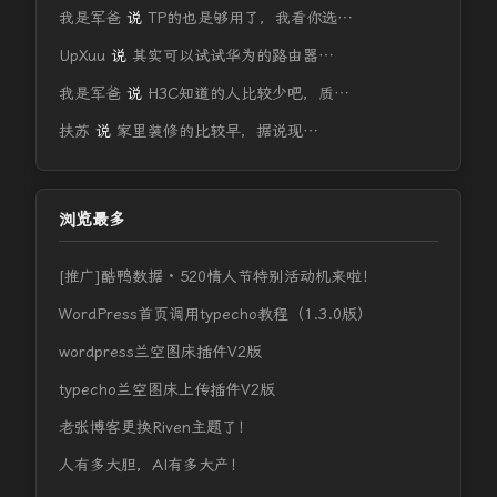
我是军爸
说
TP的也是够用了，我看你选…
UpXuu
说
其实可以试试华为的路由器…
我是军爸
说
H3C知道的人比较少吧，质…
扶苏
说
家里装修的比较早，据说现…
浏览最多
[推广]酷鸭数据 · 520情人节特别活动机来啦！
WordPress首页调用typecho教程（1.3.0版）
wordpress兰空图床插件V2版
typecho兰空图床上传插件V2版
老张博客更换Riven主题了！
人有多大胆，AI有多大产！