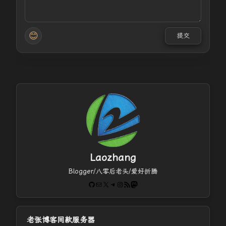
😊
提交
Laozhang
Blogger/八零后老头/爱好折腾
GitHub
电子邮件
X
Telegram
Instagram
RSS Feed
Mastodon
老张博客同款服务器