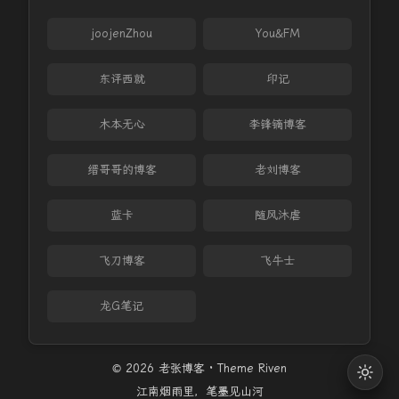
joojenZhou
You&FM
东评西就
印记
木本无心
李锋镝博客
缙哥哥的博客
老刘博客
蓝卡
随风沐虐
飞刀博客
飞牛士
龙G笔记
© 2026 老张博客 · Theme
Riven
江南烟雨里，笔墨见山河