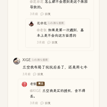
@花非花
怎么都不会想到是这个原因
导致的。
3月前
回复
花非花
Lv6.推心置腹
@老张
如果是第一次遇到，基
本上是不会向这方面想的
3月前
回复
XIGE
Lv6.推心置腹
兰空我布局了玩玩后丢了，还是用七牛
3月前
回复
老张
博主
@XIGE
兰空我是买的授权，舍不得
丢。
3月前
回复