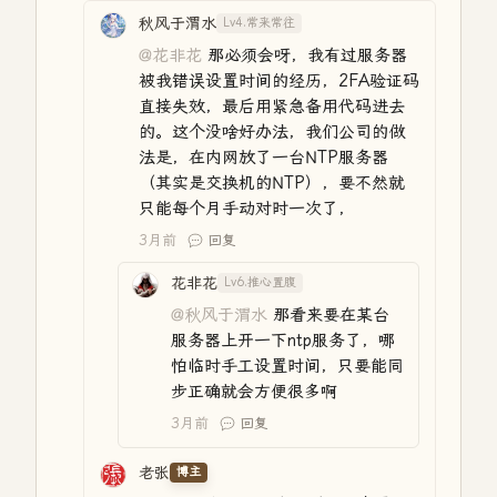
秋风于渭水
Lv4.常来常往
@花非花
那必须会呀，我有过服务器
被我错误设置时间的经历，2FA验证码
直接失效，最后用紧急备用代码进去
的。这个没啥好办法，我们公司的做
法是，在内网放了一台NTP服务器
（其实是交换机的NTP），要不然就
只能每个月手动对时一次了，
3月前
回复
花非花
Lv6.推心置腹
@秋风于渭水
那看来要在某台
服务器上开一下ntp服务了，哪
怕临时手工设置时间，只要能同
步正确就会方便很多啊
3月前
回复
老张
博主