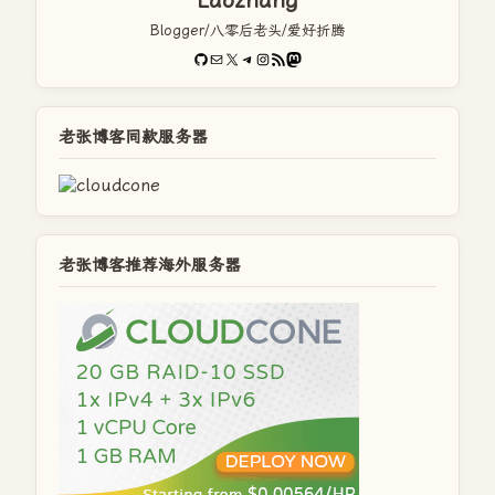
Laozhang
Blogger/八零后老头/爱好折腾
GitHub
电子邮件
X
Telegram
Instagram
RSS Feed
Mastodon
老张博客同款服务器
老张博客推荐海外服务器