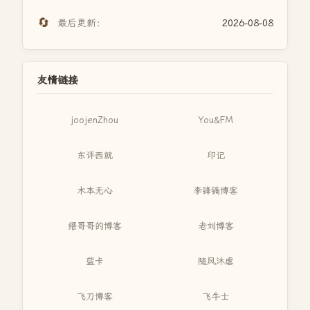
🔄
最后更新：
2026-08-08
友情链接
joojenZhou
You&FM
东评西就
印记
木本无心
李锋镝博客
缙哥哥的博客
老刘博客
蓝卡
随风沐虐
飞刀博客
飞牛士