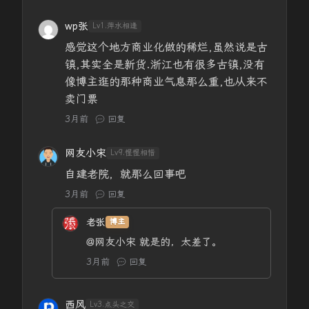
wp张
Lv1.萍水相逢
感觉这个地方商业化做的稀烂,虽然说是古
镇,其实全是新货.浙江也有很多古镇,没有
像博主逛的那种商业气息那么重,也从来不
卖门票
3月前
回复
网友小宋
Lv9.惺惺相惜
自建老院，就那么回事吧
3月前
回复
老张
博主
@网友小宋
就是的，太差了。
3月前
回复
西风
Lv3.点头之交