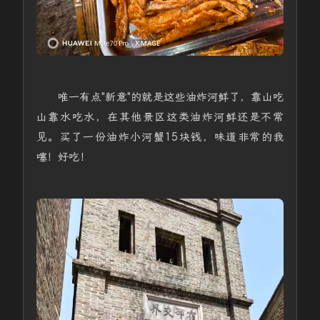
唯一有点"新意"的就是这些油炸河鲜了，靠山吃
山靠水吃水，在其他景区这类油炸河鲜还是不常
见。买了一份油炸小河蟹15块钱，味道非常的我
噻！好吃！