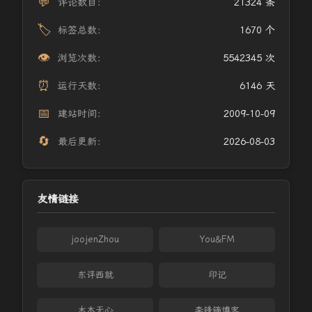
💬
评论数目：
21324 条
🏷️
标签总数：
1670 个
👁️
浏览次数：
5542345 次
⏰
运行天数：
6146 天
📅
建站时间：
2009-10-09
🔄
最后更新：
2026-08-03
友情链接
joojenZhou
You&FM
东评西就
印记
木本无心
李锋镝博客