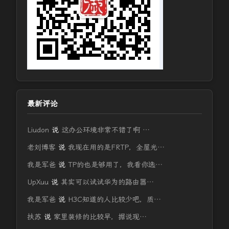
最新评论
Liudon
说
这办公环境非常不错了啊 …
老刘博客
说
我现在用的是FRTP，全屋光…
我是军爸
说
TP的也是够用了，我看你选…
UpXuu
说
其实可以试试华为的路由器…
我是军爸
说
H3C知道的人比较少吧，质…
扶苏
说
家里装修的比较早，据说现…