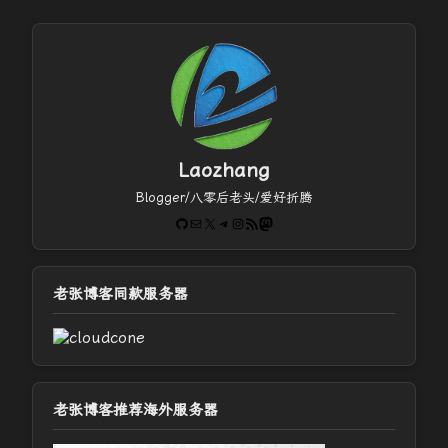
Laozhang
Blogger/八零后老头/爱好折腾
GitHub
电子邮件
X
Telegram
Instagram
RSS Feed
Mastodon
老张博客同款服务器
老张博客推荐海外服务器