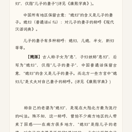
妇"，仅指"儿子的妻子"(详见《康熙字典》)。
中国所有地区保留古意："媳妇"的含义是儿子的妻
子。媳妇（普通话xí fù）：对儿子的妻子的称呼《现代
汉语词典》。
儿子的妻子有多种称呼：媳妇，儿媳，半女，新妇
等等。
【溯源】
古人称子女为"息"，子妇故称"息妇"，后
写为"媳妇"，仅指"儿子的妻子"，中国普通话保留古
意，"媳妇"的含义是儿子的妻子。而北方一些方言中"媳
妇儿"是丈夫对自己妻子的称呼。(详见《康熙字典》
)
称自己的老婆为"媳妇"，是现在大陆北方最为流行
的叫法。殊不知，这一称呼，曾给不少南方地区的人带
来了困惑——在南方很多地方，"媳妇"是指儿子的老