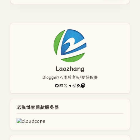
Laozhang
Blogger/八零后老头/爱好折腾
GitHub
电子邮件
X
Telegram
Instagram
RSS Feed
Mastodon
老张博客同款服务器