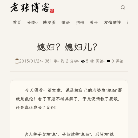
首页
分类
博友圈
微语
归档
关于
友情链接
读者
媳妇？媳妇儿？
2015/01/24
381 字
约 2 分钟
5.4k 阅读
0 评论
今天偶看一篇文章，说是称自己的老婆为"媳妇"那
就是乱伦！看了百思不得其解了，于是便请教了度娘，
还是真让我长了见识！
古人称子女为"息"，子妇故称"息妇"，后写为"媳