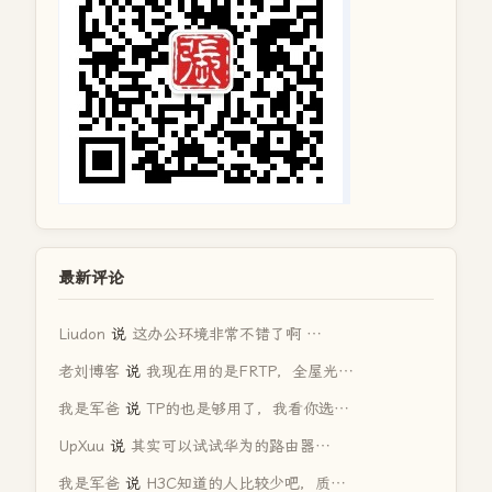
最新评论
Liudon
说
这办公环境非常不错了啊 …
老刘博客
说
我现在用的是FRTP，全屋光…
我是军爸
说
TP的也是够用了，我看你选…
UpXuu
说
其实可以试试华为的路由器…
我是军爸
说
H3C知道的人比较少吧，质…