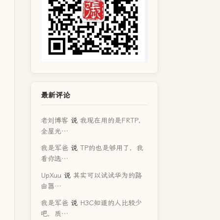
最新评论
老刘博客
说
我现在用的是FRTP，
全屋光…
我是军爸
说
TP的也是够用了，我
看你选…
UpXuu
说
其实可以试试华为的路
由器…
我是军爸
说
H3C知道的人比较少
吧，质…