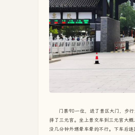
门票90一位，进了景区大门，步
择了三元宫。坐上景交车到三元宫大概
没几分钟外甥晕车晕的不行。下车后连