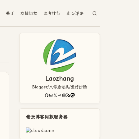
档
关于
友情链接
读者排行
走心评论
Laozhang
Blogger/八零后老头/爱好折腾
GitHub
电子邮件
X
Telegram
Instagram
RSS Feed
Mastodon
老张博客同款服务器