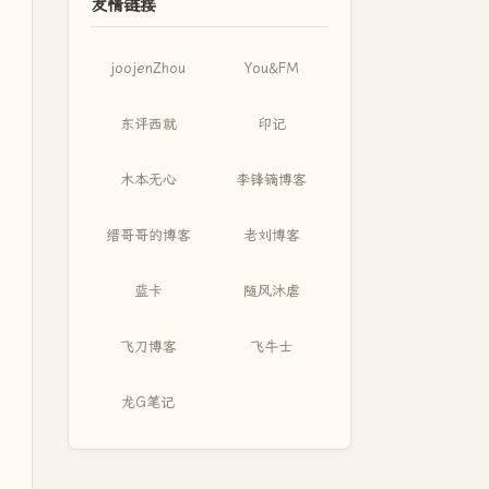
友情链接
joojenZhou
You&FM
东评西就
印记
木本无心
李锋镝博客
缙哥哥的博客
老刘博客
蓝卡
随风沐虐
飞刀博客
飞牛士
龙G笔记