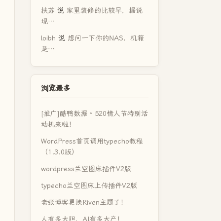
扶苏
说
家里装修的比较早，据说
现…
loibh
说
想问一下你的NAS，机箱
是…
浏览最多
[推广]酷鸭数据 · 520情人节特别活
动机来啦！
WordPress首页调用typecho教程
（1.3.0版）
wordpress兰空图床插件V2版
typecho兰空图床上传插件V2版
老张博客更换Riven主题了！
人有多大胆，AI有多大产！