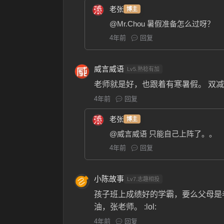
老张
博主
@Mr.Chou
暑假准备怎么过呀？
4年前
回复
威言威语
Lv5.熟稔有加
老师就是好，也跟着有寒暑假。 双
4年前
回复
老张
博主
@威言威语
只能自己上阵了。。
4年前
回复
小陈故事
Lv7.志趣相投
孩子班上成绩好的学霸，要么父母是
油，张老师。 :lol:
4年前
回复