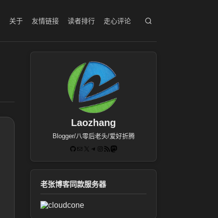
档
关于
友情链接
读者排行
走心评论
Laozhang
Blogger/八零后老头/爱好折腾
GitHub
电子邮件
X
Telegram
Instagram
RSS Feed
Mastodon
老张博客同款服务器