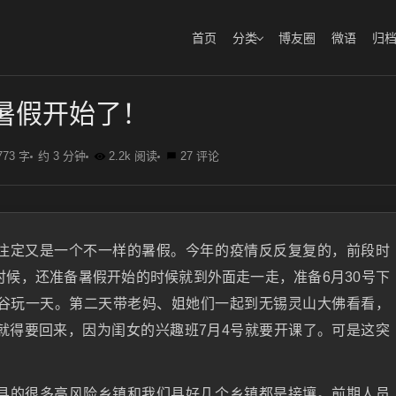
首页
分类
博友圈
微语
归
暑假开始了！
773 字
约 3 分钟
2.2k 阅读
27 评论
注定又是一个不一样的暑假。今年的疫情反反复复的，前段时
候，还准备暑假开始的时候就到外面走一走，准备6月30号下
谷玩一天。第二天带老妈、姐她们一起到无锡灵山大佛看看，
就得要回来，因为闺女的兴趣班7月4号就要开课了。可是这突
县的很多高风险乡镇和我们县好几个乡镇都是接壤。前期人员