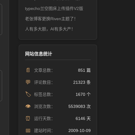
typecho兰空图床上传插件V2版
老张博客更换Riven主题了！
人有多大胆，AI有多大产！
网站信息统计
📄
文章总数：
851 篇
💬
评论数目：
21323 条
🏷️
标签总数：
1670 个
👁️
浏览次数：
5539083 次
⏰
运行天数：
6146 天
📅
建站时间：
2009-10-09