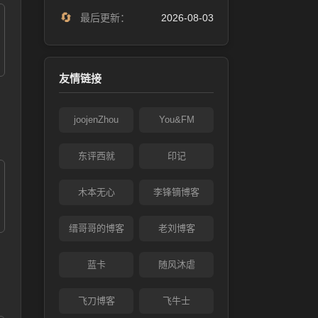
🔄
最后更新：
2026-08-03
友情链接
joojenZhou
You&FM
东评西就
印记
木本无心
李锋镝博客
缙哥哥的博客
老刘博客
蓝卡
随风沐虐
飞刀博客
飞牛士