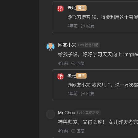
老张
博主
@飞刀博客
唉，得要利用这个暑假
4年前
回复
网友小宋
Lv9.惺惺相惜
给孩子说，好好学习天天向上 :mrgree
4年前
回复
老张
博主
@网友小宋
我家儿子，说一万次都
4年前
回复
Mr.Chou
Lv10.莫逆之交
神兽归笼，又得头疼！ 女儿昨天考
4年前
回复