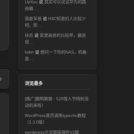
UpXuu
说
其实可以试试华为的路
由器…
我是军爸
说
H3C知道的人比较少
吧，质…
扶苏
说
家里装修的比较早，据说
现…
loibh
说
想问一下你的NAS，机箱
是…
浏览最多
[推广]酷鸭数据 · 520情人节特别活
动机来啦！
WordPress首页调用typecho教程
（1.3.0版）
wordpress兰空图床插件V2版