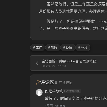
虽然是放假，但是工作还是必须要
月份都有人员退休需要办理，办理退休
假是放了，但是事还得要做，不
了，马上陪孩子去图书馆借书，然后制
# 工作
# 暑假
# 疫情
# 补习
宝塔面板下利用Docker部署思源笔记！
2022-06-27 07:25:13
评论区
共 27 条评论
如是乎随笔
Lv7.志趣相投
放假了，时间又交给了孩子的培训班
4年前
回复