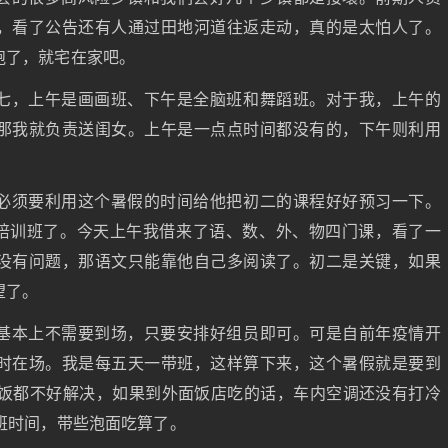
，看了公告还有人通过田地河道往返走动，真的是太怕人了。
跑了，就宅在家吧。
七，上午是画画班、下午是全脑班和舞蹈班。对于我，上午的
那我就负责送闺女。上午是一点点时间都没有的，下午则利用
必须要利用这个暑假的时间给他把初二的课程好好预习一下。
科培训班了。今天上午我借来了语、数、外、物四门课，看了一
没有问题，那语文只能靠他自己多阅读了。初二是关键，如果
望了。
基本上不需要到场，只要安排好组员即可。可是自前年疫情开
时在场。我是每五天一带班，这样算下来，这个暑假就是要到
午饭都不好解决，如果到外面饭店吃的话，车内空调还没有打冷
班时间，带些泡面吃算了。