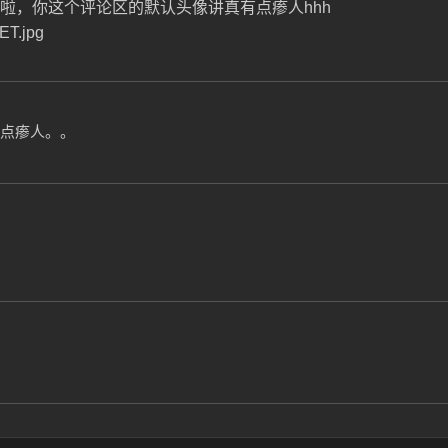
啦，你这个评论区的默认头像讲真有点瘆人hhh
ET.jpg
点瘆人。。