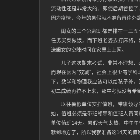
流动性还是非常大的。即使后期管控了
因为疫情，今年的暑假就不准备再往外
闺女的三个兴趣班都是排在一三五
任务买菜做饭，而下班老婆去打麻将，
送闺女的空隙时间在家里上上网。
儿子这次期末考试，非常不理想，
而现在因为"双减"，社会上很少有学
下，数学和物理我应该可以给孩子补，
初二成绩再拉不上来，那中考就没有希
以往暑假单位安排值班，带班领导
始，值班必须是带班领导和值班人员同
单位值班14天。暑假天气太热，中午
就到地方了，所以我就准备这14天的值