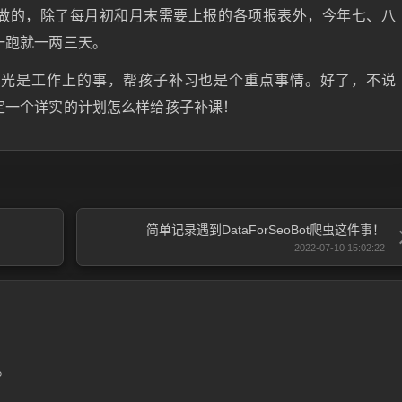
做的，除了每月初和月末需要上报的各项报表外，今年七、八
一跑就一两三天。
光光是工作上的事，帮孩子补习也是个重点事情。好了，不说
定一个详实的计划怎么样给孩子补课！
简单记录遇到DataForSeoBot爬虫这件事！
2022-07-10 15:02:22
。