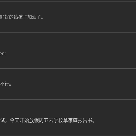
好好的给孩子加油了。
n:
不行。
完试，今天开始放假周五去学校拿家庭报告书。