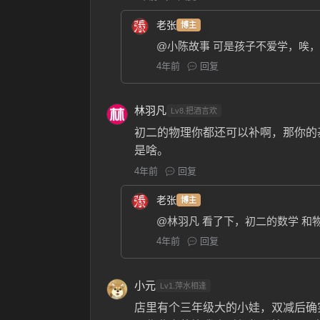
老张
博主
@小陈故事
可是孩子不爱学，唉，
4年前
回复
林羽凡
Lv8.把酒言欢
初二的物理你都还可以补啊，那你的
是啥。
4年前
回复
老张
博主
@林羽凡
看了下，初二的数学 和
4年前
回复
小元
Lv1.萍水相逢
店里有个三年级大的小娃，双减后确