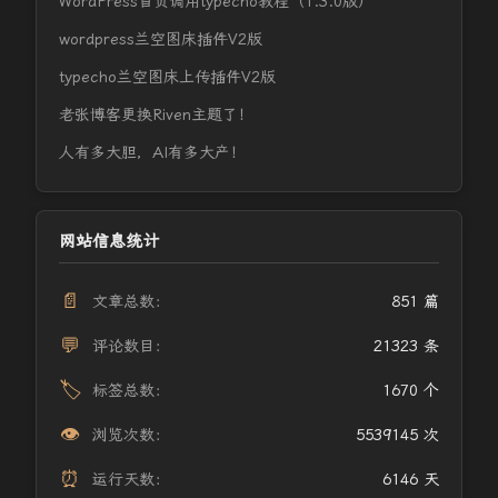
WordPress首页调用typecho教程（1.3.0版）
wordpress兰空图床插件V2版
typecho兰空图床上传插件V2版
老张博客更换Riven主题了！
人有多大胆，AI有多大产！
网站信息统计
📄
文章总数：
851 篇
💬
评论数目：
21323 条
🏷️
标签总数：
1670 个
👁️
浏览次数：
5539145 次
⏰
运行天数：
6146 天