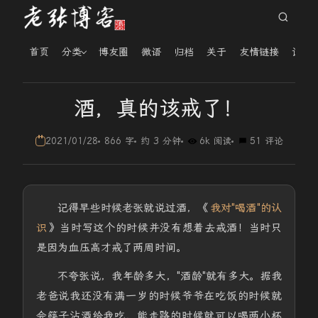
首页
分类
博友圈
微语
归档
关于
友情链接
读者
酒，真的该戒了！
2021/01/28
866 字
约 3 分钟
6k 阅读
51 评论
记得早些时候老张就说过酒，《
我对"喝酒"的认
识
》当时写这个的时候并没有想着去戒酒！当时只
是因为血压高才戒了两周时间。
不夸张说，我年龄多大，"酒龄"就有多大。据我
老爸说我还没有满一岁的时候爷爷在吃饭的时候就
会筷子沾酒给我吃，能走路的时候就可以喝两小杯