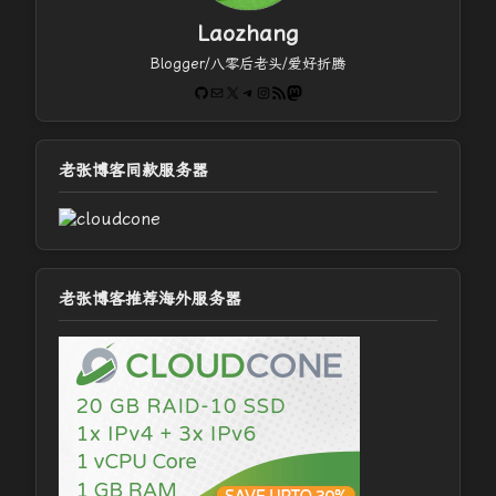
Laozhang
Blogger/八零后老头/爱好折腾
GitHub
电子邮件
X
Telegram
Instagram
RSS Feed
Mastodon
老张博客同款服务器
老张博客推荐海外服务器