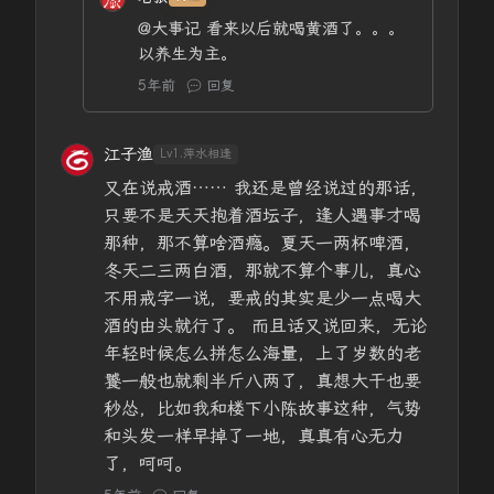
@大事记
看来以后就喝黄酒了。。。
以养生为主。
5年前
回复
江子渔
Lv1.萍水相逢
又在说戒酒…… 我还是曾经说过的那话，
只要不是天天抱着酒坛子，逢人遇事才喝
那种，那不算啥酒瘾。夏天一两杯啤酒，
冬天二三两白酒，那就不算个事儿，真心
不用戒字一说，要戒的其实是少一点喝大
酒的由头就行了。 而且话又说回来，无论
年轻时候怎么拼怎么海量，上了岁数的老
饕一般也就剩半斤八两了，真想大干也要
秒怂，比如我和楼下小陈故事这种，气势
和头发一样早掉了一地，真真有心无力
了，呵呵。