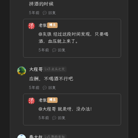
拼酒的时候
5年前
回复
老张
博主
@灰狼
经过这段时间发现，只要喝
酒，血压就上来了。
5年前
回复
大程哥
Lv3.点头之交
应酬，不喝酒不行吧
5年前
回复
老张
博主
@大程哥
就是呀，没办法！
5年前
回复
秦大叔
Lv5.熟稔有加