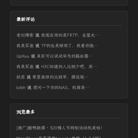
最新评论
老刘博客
说
我现在用的是FRTP，全屋光…
我是军爸
说
TP的也是够用了，我看你选…
UpXuu
说
其实可以试试华为的路由器…
我是军爸
说
H3C知道的人比较少吧，质…
扶苏
说
家里装修的比较早，据说现…
loibh
说
想问一下你的NAS，机箱是…
浏览最多
[推广]酷鸭数据 · 520情人节特别活动机来啦！