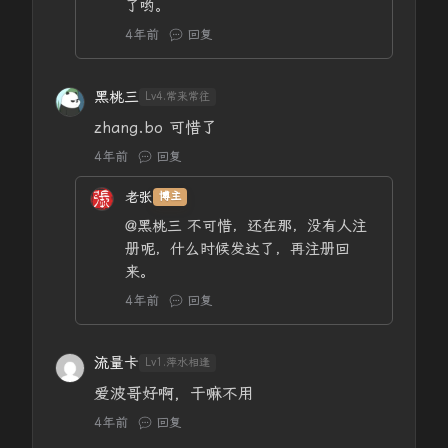
了哟。
4年前
回复
黑桃三
Lv4.常来常往
zhang.bo 可惜了
4年前
回复
老张
博主
@黑桃三
不可惜，还在那，没有人注
册呢，什么时候发达了，再注册回
来。
4年前
回复
流量卡
Lv1.萍水相逢
爱波哥好啊，干嘛不用
4年前
回复