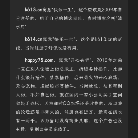
k613.cn
寓意"快乐一生"，这个应该是2009年自
己注册的，用于自己的博客网址。当时博客名叫"清
水居"
k614.cn
寓意"快乐一世"，这个是k613.cn的延
续，当时注册了好像也没有用。
happy78.com
，寓意"开心去吧"，2010年之前
一直在别人论坛上做总版主，折腾各种插件，比如
什么银行插件、猜拳插件，后来最火的开心农场、
无心宠物、虚拟股市等插件。当时就想，与其帮别
人做，不如自己做，就在国内一家小公司买了空间
架起了论坛。因为那时QQ农场还是收费的，所以我
的论坛还是非常火的，注册也有近万，最高在线也
有一两千。因为当时没有商业头脑，连个广告也没
有投，更别谈会员充值了。