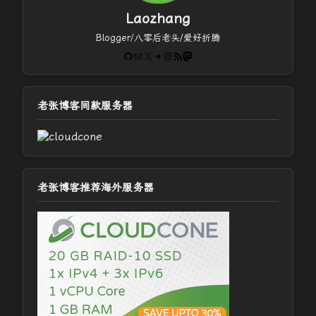
Laozhang
Blogger/八零后老头/爱好折腾
GitHub
电子邮件
X
Telegram
Instagram
RSS Feed
Mastodon
老张博客同款服务器
老张博客推荐海外服务器