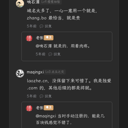
响石潭
Lv9.惺惺相惜
域名太多了，一心一意用一个就是，
zhang.bo 最恰当，就是贵
5年前
回复
老张
博主
@响石潭
就是的，用着肉疼。
5年前
回复
maqingxi
Lv3.点头之交
laozhe.cn，没保留下来可惜了。我是独爱
.com 的，其他后缀的都是将就。
5年前
回复
老张
博主
@maqingxi
当时手动注册的，能卖几
百块钱感觉不错了，