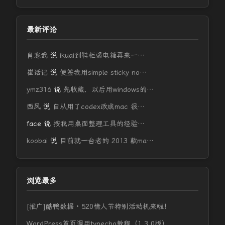
最新评论
肖寒武
说
ikuai到鞋柜弱电箱再来一…
崔话记
说
便签我用simple sticky no…
ymz316
说
先收藏，以后用windows的…
西风
说
自从用了codex改成mac 很…
face
说
按我用桌面整理工具的经验…
koobai
说
目前就一台老的 2013 款ma…
浏览最多
[推广]酷鸭数据 · 520情人节特别活动机来啦！
WordPress首页调用typecho教程（1.3.0版）