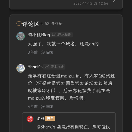
2020-11-13 08:12:54
评论区
共 58 条评论
陶小桃Blog
Lv1.萍水相逢
太强了，我就一个域名，还是cn的
3年前
回复
Shark's
Lv1.萍水相逢
最早有有注册过meizu.in，有人家QQ询过
价（怀疑就是官方因为官方论坛发过然后
就被家QQ了），后来忘记续费了现在是
meizu的印度官网，后悔啊。
4年前
回复
老张
博主
@Shark's
要是持有到现在，那可值钱