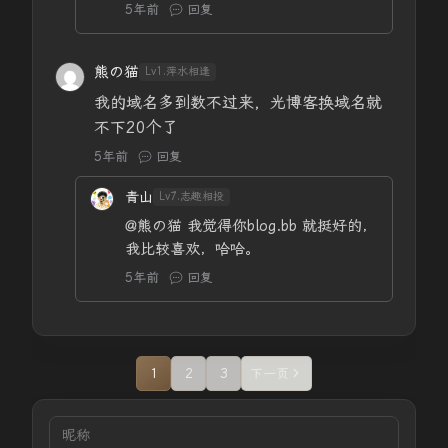
5年前
回复
熊の猫
Lv1.萍水相逢
我的域名多到数不过来，光博客换域名就
不下20个了
5年前
回复
青山
Lv7.志趣相投
@熊の猫
我觉得你blog.bb 就挺好的，
我比较喜欢，哈哈。
5年前
回复
1
2
3
下一页