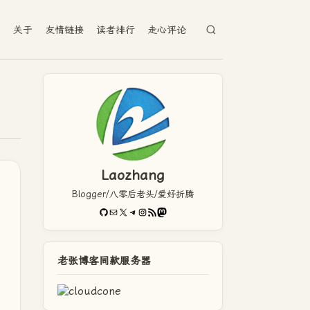
档
关于
友情链接
读者排行
走心评论
Laozhang
Blogger/八零后老头/爱好折腾
GitHub
电子邮件
X
Telegram
Instagram
RSS Feed
Mastodon
老张博客同款服务器