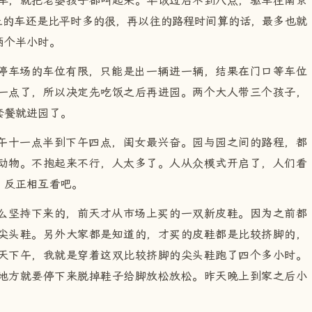
车，就把老婆孩子都叫起来。早饭过后不到八点，驱车往南京
上的车还是比平时多的很，再以往的路程时间算的话，最多也就
两个半小时。
停车场的车位有限，只能是出一辆进一辆，结果在门口等车位
一点了，所以决定先吃饭之后再进园。两个大人带三个孩子，
套餐就进园了。
午十一点半到下午四点，闺女最兴奋。园与园之间的路程，都
动物。不抱起来不行，人太多了。人从众模式开启了，人们看
，反正相互看吧。
么坚持下来的，前天才从市场上买的一双新皮鞋。因为之前都
尖头鞋。另外大家都是知道的，才买的皮鞋都是比较挤脚的，
天下午，我就是穿着这双比较挤脚的尖头鞋跑了四个多小时。
地方就要停下来脱掉鞋子给脚放松放松。昨天晚上到家之后小