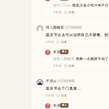
@Mr.Chou
现在沙县小吃口味不行
5年前
回复
纬八路随笔
Lv7.志趣相投
国庆节出去可以证明自己不够瘦，到
5年前
回复
张波
博主
@纬八路随笔
再胖一点就挤不动了
5年前
回复
平顶山
Lv2.初识寒暄
国庆节出个门真难...
5年前
回复
张波
博主