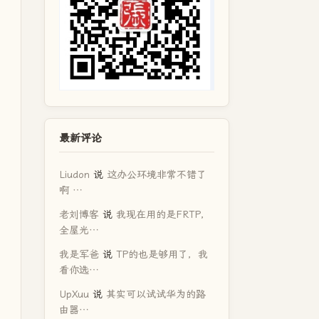
最新评论
Liudon
说
这办公环境非常不错了
啊 …
老刘博客
说
我现在用的是FRTP，
全屋光…
我是军爸
说
TP的也是够用了，我
看你选…
UpXuu
说
其实可以试试华为的路
由器…