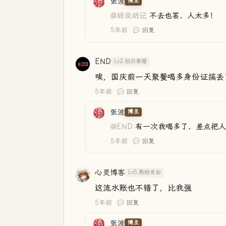
张波
博主
@胡说胡记
不去也罢，人太多！
5年前
回复
END
Lv2.初识寒暄
唉，国庆前一天聚餐喝多身份证搞丢
5年前
回复
张波
博主
@END
有一次我喝多了，差点把人
5年前
回复
心灵博客
Lv5.熟稔有加
这流水账也不错了，比我强
5年前
回复
张波
博主