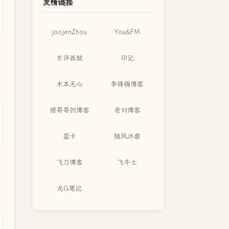
友情链接
joojenZhou
You&FM
东评西就
印记
木本无心
李锋镝博客
缙哥哥的博客
老刘博客
蓝卡
随风沐虐
飞刀博客
飞牛士
龙G笔记