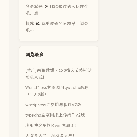
我是军爸
说
H3C知道的人比较少
吧，质…
扶苏
说
家里装修的比较早，据说
现…
浏览最多
[推广]酷鸭数据 · 520情人节特别活
动机来啦！
WordPress首页调用typecho教程
（1.3.0版）
wordpress兰空图床插件V2版
typecho兰空图床上传插件V2版
老张博客更换Riven主题了！
人有多大胆，AI有多大产！