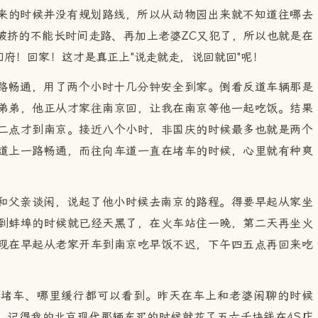
来的时候并没有规划路线，所以从动物园出来就不知道往哪去
被挤的不能长时间走路、再加上老婆ZC又犯了，所以也就是在
府！回家！这才是真正上"说走就走，说回就回"呢！
路畅通，用了两个小时十几分钟安全到家。倒看反道车辆那是
弟弟，他正从才家往南京回，让我在南京等他一起吃饭。结果
二点才到南京。接近八个小时，非国庆的时候最多也就是两个
道上一路畅通，而往向车道一直在堵车的时候，心里就有种爽
和父亲谈闲，说起了他小时候去南京的路程。得要早起从家坐
到蚌埠的时候就已经天黑了，在火车站住一晚，第二天再坐火
现在早起从老家开车到南京吃早饭不迟，下午四五点再回来吃
里堵车、哪里缓行都可以看到。昨天在车上和老婆闲聊的时候
。记得我的北京现代那辆车买的时候就花了五六千块钱在4S店