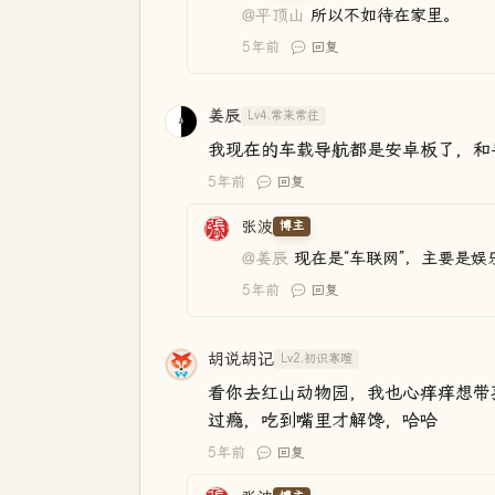
@平顶山
所以不如待在家里。
5年前
回复
姜辰
Lv4.常来常往
我现在的车载导航都是安卓板了，和
5年前
回复
张波
博主
@姜辰
现在是“车联网”，主要是娱
5年前
回复
胡说胡记
Lv2.初识寒暄
看你去红山动物园，我也心痒痒想带
过瘾，吃到嘴里才解馋，哈哈
5年前
回复