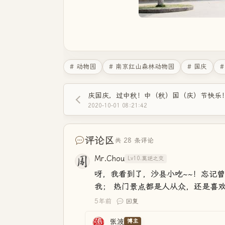
# 动物园
# 南京红山森林动物园
# 国庆
#
庆国庆，过中秋！中（秋）国（庆）节快乐
2020-10-01 08:21:42
评论区
共 28 条评论
Mr.Chou
Lv10.莫逆之交
呀，我看到了，沙县小吃~~！忘记
我； 热门景点都是人从众，还是喜
5年前
回复
张波
博主