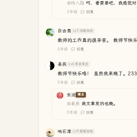
@纬八路
呵，看需要吧，我感觉对
5年前
回复
自由勇
Lv7.志趣相投
教师的工作真的很辛苦。 教师节快
5年前
回复
姜辰
Lv4.常来常往
教师节快乐咯！ 虽然我来晚了。233
5年前
回复
张波
博主
@姜辰
我文章发的也晚。
5年前
回复
响石潭
Lv9.惺惺相惜