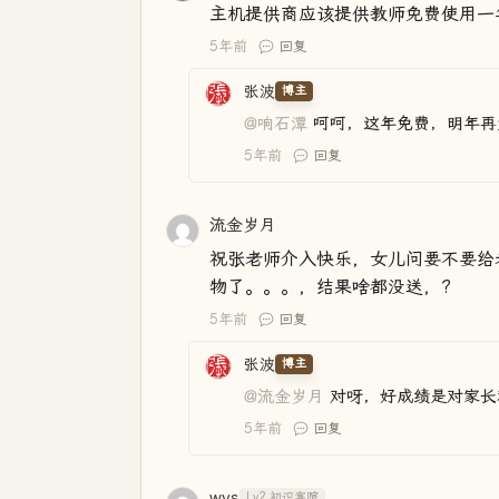
主机提供商应该提供教师免费使用一
5年前
回复
张波
博主
@响石潭
呵呵，这年免费，明年再
5年前
回复
流金岁月
祝张老师介入快乐，女儿问要不要给
物了。。。，结果啥都没送，?
5年前
回复
张波
博主
@流金岁月
对呀，好成绩是对家长
5年前
回复
wys
Lv2.初识寒暄