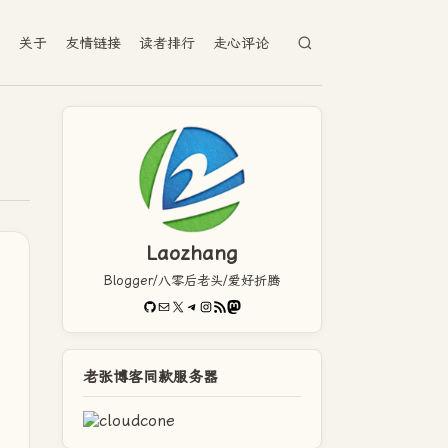
档
关于
友情链接
读者排行
走心评论
Laozhang
Blogger/八零后老头/爱好折腾
GitHub
电子邮件
X
Telegram
Instagram
RSS Feed
Mastodon
老张博客同款服务器