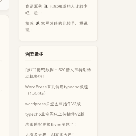
我是军爸
说
H3C知道的人比较少
吧，质…
扶苏
说
家里装修的比较早，据说
现…
浏览最多
[推广]酷鸭数据 · 520情人节特别活
动机来啦！
WordPress首页调用typecho教程
（1.3.0版）
wordpress兰空图床插件V2版
typecho兰空图床上传插件V2版
老张博客更换Riven主题了！
人有多大胆，AI有多大产！