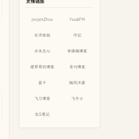
友情链接
joojenZhou
You&FM
东评西就
印记
木本无心
李锋镝博客
缙哥哥的博客
老刘博客
蓝卡
随风沐虐
飞刀博客
飞牛士
龙G笔记