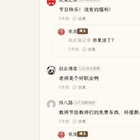
点滴记录
节日快乐！该有的福利！
5年前
回复
张波
博主
@点滴记录
你复活了？
5年前
回复
创业博客
Lv2.初识寒暄
老师是个好职业啊
5年前
回复
纬八路
Lv7.志趣相投
教师节给教师们的免费东西，好像都
5年前
回复
张波
博主