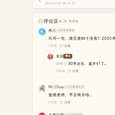
2020-09-07 08:27:37
评论区
共 20 条评论
林三
Lv4.常来常往
只问一句，波兄有四十没有？2000年参加
5年前
回复
张波
博主
@林三
80年出生，虚岁41了。
5年前
回复
Mr.Chou
Lv10.莫逆之交
张波老师，节日快乐哈..
5年前
回复
Lv4.常来常往