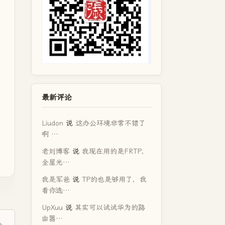
最新评论
Liudon
说
这办公环境非常不错了
啊 …
老刘博客
说
我现在用的是FRTP，
全屋光…
我是军爸
说
TP的也是够用了，我
看你选…
UpXuu
说
其实可以试试华为的路
由器…