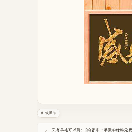
# 教师节
又有羊毛可以薅：QQ音乐一年豪华绿钻免