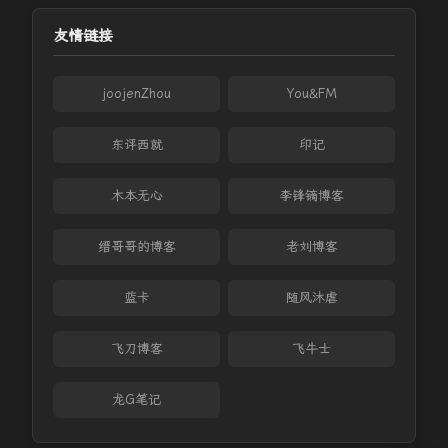
友情链接
joojenZhou
You&FM
东评西就
印记
木本无心
李锋镝博客
缙哥哥的博客
老刘博客
蓝卡
随风沐虐
飞刀博客
飞牛士
龙G笔记