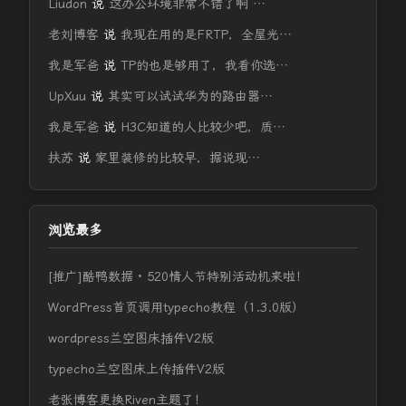
Liudon
说
这办公环境非常不错了啊 …
老刘博客
说
我现在用的是FRTP，全屋光…
我是军爸
说
TP的也是够用了，我看你选…
UpXuu
说
其实可以试试华为的路由器…
我是军爸
说
H3C知道的人比较少吧，质…
扶苏
说
家里装修的比较早，据说现…
浏览最多
[推广]酷鸭数据 · 520情人节特别活动机来啦！
WordPress首页调用typecho教程（1.3.0版）
wordpress兰空图床插件V2版
typecho兰空图床上传插件V2版
老张博客更换Riven主题了！