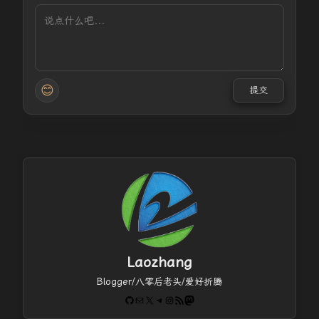
😊
提交
Laozhang
Blogger/八零后老头/爱好折腾
GitHub
电子邮件
X
Telegram
Instagram
RSS Feed
Mastodon