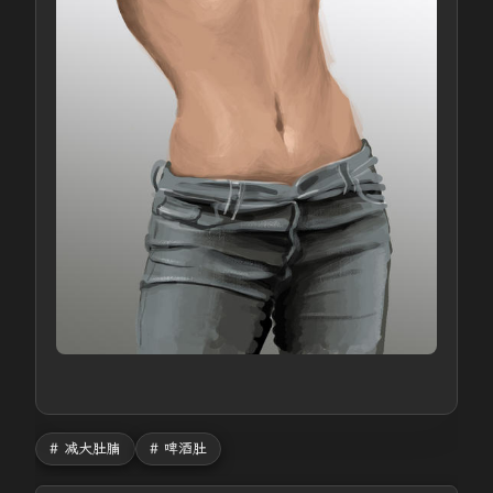
# 减大肚腩
# 啤酒肚