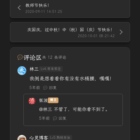
教师节快乐！
2020-09-11 14:51:25
庆国庆，过中秋！中（秋）国（庆）节快乐！
2020-10-01 08:21:42
评论区
共 12 条评论
林三
Lv4.常来常往
我倒是想看看你有没有水桶腰，嘎嘎！
5年前
回复
张波
博主
@林三
不管了，可能你看不到了。
5年前
回复
心灵博客
Lv5.熟稔有加