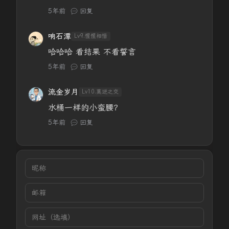
5年前
回复
响石潭
Lv9.惺惺相惜
哈哈哈 看结果 不看誓言
5年前
回复
流金岁月
Lv10.莫逆之交
水桶一样的小蛮腰？
5年前
回复