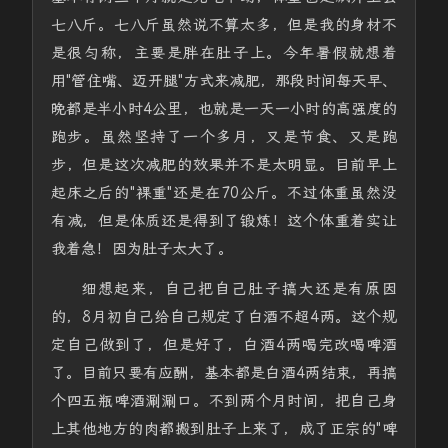
七八斤。七八斤虽然说不算太多，但是我的身材不
是很匀称，主要是胖在肚子上。今年暑假就想着
用"管住嘴、迈开腿"方式来减肥，那段时间每天早、
晚都是半小时4公里，也就是一天一小时的高强度的
跑步。虽然坚持了一个多月，又是节食、又是跑
步，但是这次减肥的效果并不是太明显。目前早上
起床之后的"裸重"还是在70公斤。不过体重虽然没
有减，但是体质还是得到了锻炼！这个体重着实让
我着急！因为肚子太大了。
细想起来，自己把自己肚子搞大还是有原因
的，8月初自己给自己规定了白酒不超4两。这个规
定自己做到了，但是好了，白酒4两喝完改喝啤酒
了。目前只要有应酬，基本都是白酒4两结束，再搞
个四五瓶啤酒涮涮口。不到两个月时间，把自己身
上其他地方的肉都搬到肚子上来了，成了正宗的"啤