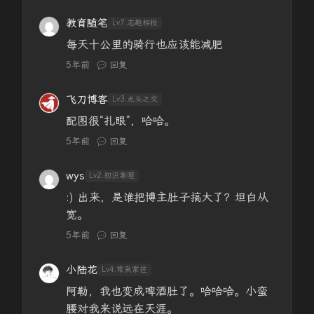
教育随笔
Lv7.志趣相投
每天十公里的骑行也应该能减肥
5年前
回复
飞刀博客
Lv3.点头之交
配图很“扎眼”，哈哈。
5年前
回复
wys
Lv2.初识寒暄
:) 出来，是谁把博主肚子搞大了？坦白从
宽。
5年前
回复
小陆花
Lv4.常来常往
阿勒，我也变成啤酒肚了。哈哈哈。小蛮
腰对我来说远在天涯。