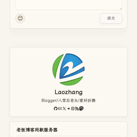
😊
提交
Laozhang
Blogger/八零后老头/爱好折腾
GitHub
电子邮件
X
Telegram
Instagram
RSS Feed
Mastodon
老张博客同款服务器