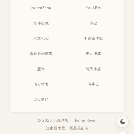
joojenZhou
You&FM
东评西就
印记
木本无心
李锋镝博客
缙哥哥的博客
老刘博客
蓝卡
随风沐虐
飞刀博客
飞牛士
龙G笔记
© 2026 老张博客 · Theme
Riven
江南烟雨里，笔墨见山河