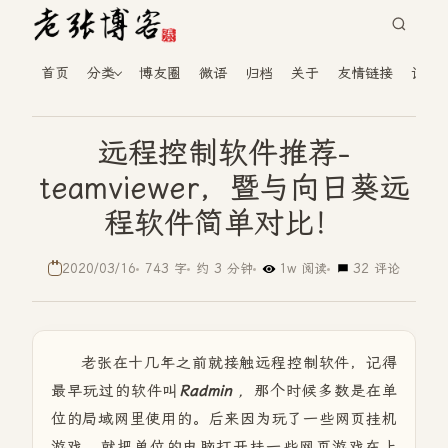
首页
分类
博友圈
微语
归档
关于
友情链接
读者
远程控制软件推荐-
teamviewer，暨与向日葵远
程软件简单对比！
2020/03/16
743 字
约 3 分钟
1w 阅读
32 评论
老张在十几年之前就接触远程控制软件，记得
最早玩过的软件叫
Radmin
，
那个时候多数是在单
位的局域网里使用的。后来因为玩了一些网页挂机
游戏，就把单位的电脑打开挂一些网页游戏在上