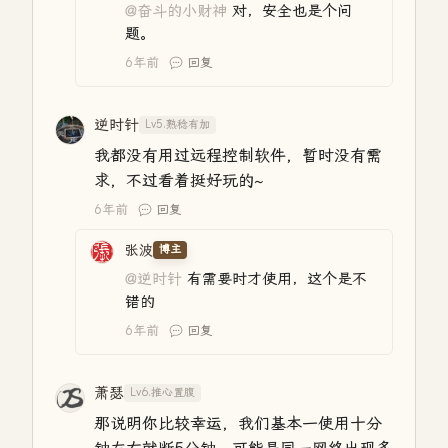
@奋斗的小财神
对，安全也是个问
题。
6年前
回复
逆时针
Lv5.熟稔有加
我都没有用过远程控制软件，暂时没有需
求，不过看着挺好玩的~
6年前
回复
张波
博主
@逆时针
有需要时才使用，这个是不
错的
6年前
回复
萧瑟
Lv6.推心置腹
那说明你比较幸运，我们基本一使用十分