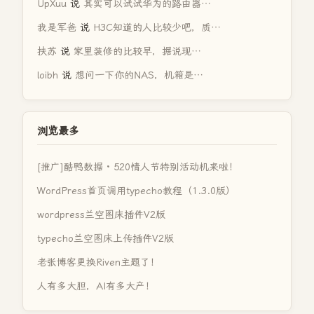
UpXuu
说
其实可以试试华为的路由器…
我是军爸
说
H3C知道的人比较少吧，质…
扶苏
说
家里装修的比较早，据说现…
loibh
说
想问一下你的NAS，机箱是…
浏览最多
[推广]酷鸭数据 · 520情人节特别活动机来啦！
WordPress首页调用typecho教程（1.3.0版）
wordpress兰空图床插件V2版
typecho兰空图床上传插件V2版
老张博客更换Riven主题了！
人有多大胆，AI有多大产！