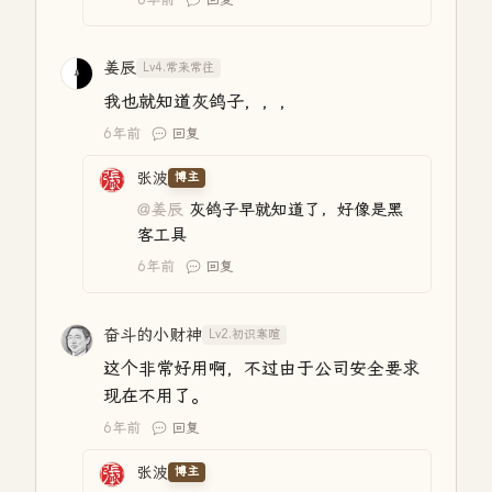
姜辰
Lv4.常来常往
我也就知道灰鸽子，，，
6年前
回复
张波
博主
@姜辰
灰鸽子早就知道了，好像是黑
客工具
6年前
回复
奋斗的小财神
Lv2.初识寒暄
这个非常好用啊，不过由于公司安全要求
现在不用了。
6年前
回复
张波
博主