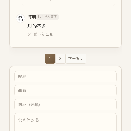
阿明
Lv6.推心置腹
用的不多
6年前
回复
1
2
下一页