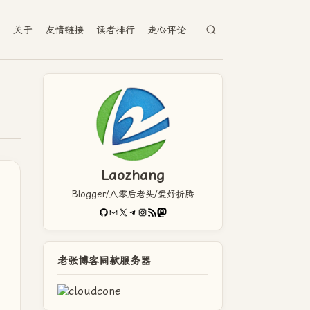
档
关于
友情链接
读者排行
走心评论
Laozhang
Blogger/八零后老头/爱好折腾
GitHub
电子邮件
X
Telegram
Instagram
RSS Feed
Mastodon
老张博客同款服务器