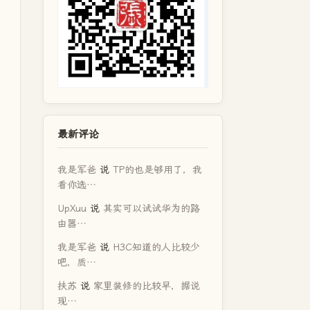
最新评论
我是军爸
说
TP的也是够用了，我
看你选…
UpXuu
说
其实可以试试华为的路
由器…
我是军爸
说
H3C知道的人比较少
吧，质…
扶苏
说
家里装修的比较早，据说
现…