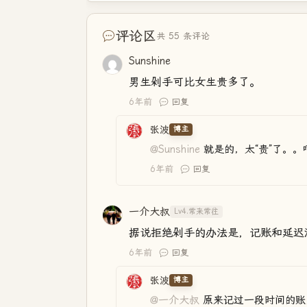
评论区
共 55 条评论
Sunshine
男生剁手可比女生贵多了。
6年前
回复
张波
博主
@Sunshine
就是的，太“贵”了。。
6年前
回复
一介大叔
Lv4.常来常往
据说拒绝剁手的办法是，记账和延迟
6年前
回复
张波
博主
@一介大叔
原来记过一段时间的账