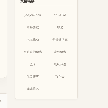
友情链接
joojenZhou
You&FM
东评西就
印记
木本无心
李锋镝博客
缙哥哥的博客
老刘博客
蓝卡
随风沐虐
飞刀博客
飞牛士
龙G笔记