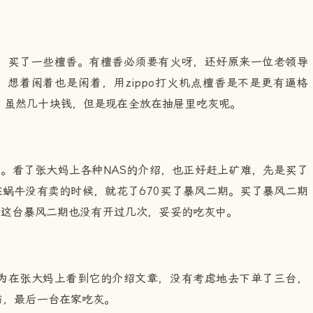
，买了一些檀香。有檀香必须要有火呀，还好原来一位老领导
机，想着闲着也是闲着，用zippo打火机点檀香是不是更有逼格
，虽然几十块钱，但是现在全放在抽屉里吃灰呢。
了。看了张大妈上各种NAS的介绍，也正好赶上矿难，先是买了
。在蜗牛没有卖的时候，就花了670买了暴风二期。买了暴风二期
目前这台暴风二期也没有开过几次，妥妥的吃灰中。
为在张大妈上看到它的介绍文章，没有考虑地去下单了三台，
猫，最后一台在家吃灰。