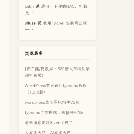
loibh
说
想问一下你的NAS，机箱
是…
alluse
说
我用1panel 安装商业版
一…
浏览最多
[推广]酷鸭数据 · 520情人节特别活
动机来啦！
WordPress首页调用typecho教程
（1.3.0版）
wordpress兰空图床插件V2版
typecho兰空图床上传插件V2版
老张博客更换Riven主题了！
人有多大胆，AI有多大产！