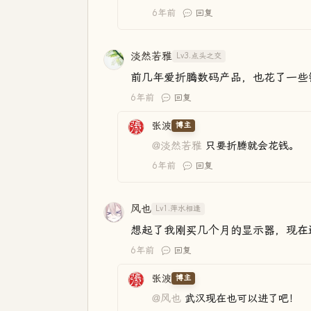
6年前
回复
淡然若雅
Lv3.点头之交
前几年爱折腾数码产品，也花了一些
6年前
回复
张波
博主
@淡然若雅
只要折腾就会花钱。
6年前
回复
风也
Lv1.萍水相逢
想起了我刚买几个月的显示器，现在还在
6年前
回复
张波
博主
@风也
武汉现在也可以进了吧！