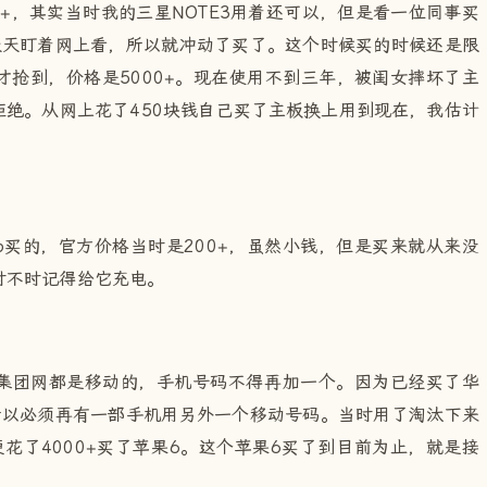
0+，其实当时我的三星NOTE3用着还可以，但是看一位同事买
也就天天盯着网上看，所以就冲动了买了。这个时候买的时候还是限
抢到，价格是5000+。现在使用不到三年，被闺女摔坏了主
绝。从网上花了450块钱自己买了主板换上用到现在，我估计
ro买的，官方价格当时是200+，虽然小钱，但是买来就从来没
时不时记得给它充电。
集团网都是移动的，手机号码不得再加一个。因为已经买了华
码，所以必须再有一部手机用另外一个移动号码。当时用了淘汰下来
便花了4000+买了苹果6。这个苹果6买了到目前为止，就是接