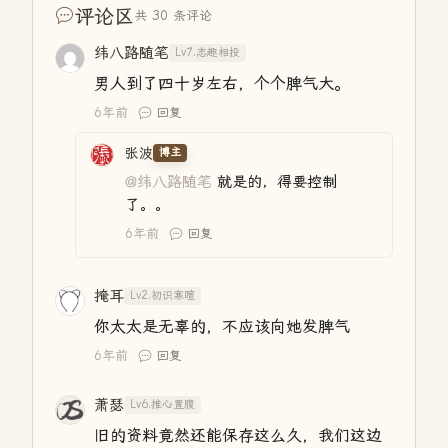
评论区
共 30 条评论
纬八路随笔
Lv7.志趣相投
男人到了四十岁左右，个个脾气大。
6年前
回复
张波
博主
@纬八路随笔
就是的，得要控制
了。。
6年前
回复
掩耳
Lv2.初识寒暄
你太太是无辜的，不应该向她发脾气
6年前
回复
萧瑟
Lv6.推心置腹
旧的资料竟然还能保存这么久，我们这边