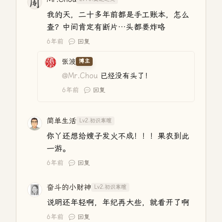
我的天，二十多年前都是手工账本，怎么
查？中间肯定有断片…头都要炸咯
6年前
回复
张波
博主
@Mr.Chou
已经没有头了！
6年前
回复
简单生活
Lv2.初识寒暄
你丫还想给嫂子发火不成！！！果农到此
一游。
6年前
回复
奋斗的小财神
Lv2.初识寒暄
说明还年轻啊，年纪再大些，就看开了啊
6年前
回复