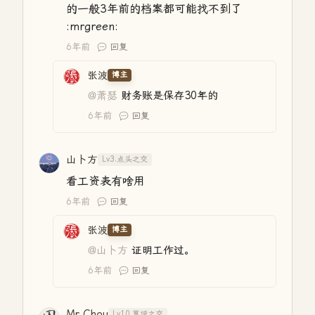
的一般3年前的档案都可能找不到了
:mrgreen:
6年前
回复
张波
博主
@萧瑟
财务账是保存30年的
6年前
回复
山卜方
Lv3.点头之交
看工资表有啥用
6年前
回复
张波
博主
@山卜方
证明工作过。
6年前
回复
Mr.Chou
Lv10.莫逆之交