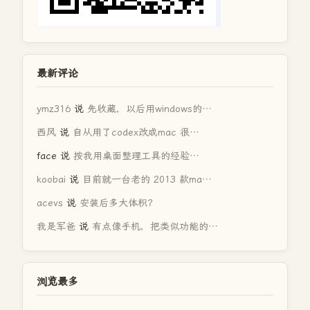
最新评论
ymz316
说
先收藏，以后用windows的…
西风
说
自从用了codex改成mac 很…
face
说
按我用桌面整理工具的经验…
koobai
说
目前就一台老的 2013 款ma…
acevs
说
安装后多大体积？
我是军爸
说
有点像手机，把类似功能的…
浏览最多