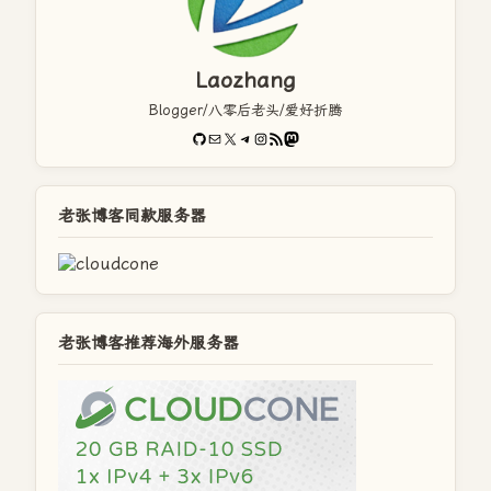
Laozhang
Blogger/八零后老头/爱好折腾
GitHub
电子邮件
X
Telegram
Instagram
RSS Feed
Mastodon
老张博客同款服务器
老张博客推荐海外服务器