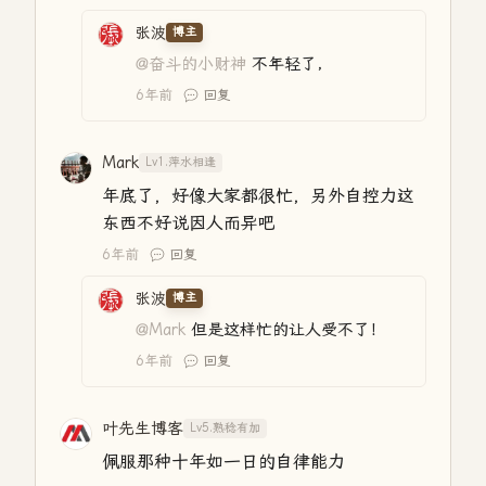
张波
博主
@奋斗的小财神
不年轻了，
6年前
回复
Mark
Lv1.萍水相逢
年底了，好像大家都很忙，另外自控力这
东西不好说因人而异吧
6年前
回复
张波
博主
@Mark
但是这样忙的让人受不了！
6年前
回复
叶先生博客
Lv5.熟稔有加
佩服那种十年如一日的自律能力