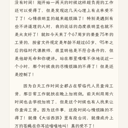
没有时间！刚开始一两天的时候这样超负荷的工作
还可以受得了，但是发现这几天心理上有点承受不
了了！心情很明显的越来越烦躁了！特别是遇到有
些不讲道理的人时，我的说话的态度很明显也就不
是太友好了！就如今天来了个67周岁的要查75年的
工资的，按省文件规定是年龄不超过60岁、95年之
后的临时代课教师，很显明他是不符合条件的，但
是他却死命和你硬讲。站在那里喋喋不休地说近一
个小时，那个时候我的尽情烦躁的不得了！但是还
是控制了！
因为白天工作时间全都占在帮临代人员查询工
资，那日常工作就放在晚上加班做。前天利用周六
时间也去学校加班了，但是这个时候也有人找来让
你查询工资。因为这件事，这段时间心情烦躁的不
得了！就像《大话西游》里有段台词，就像成升上
万的苍蝇在你耳边嗡嗡地叫！真的受不了！