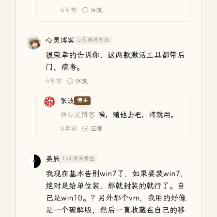
6年前
回复
心灵博客
Lv5.熟稔有加
很荣幸的告诉你，这两款激活工具都带后
门、病毒。
6年前
回复
张波
博主
@心灵博客
唉，随他去吧，将就用。
6年前
回复
姜辰
Lv4.常来常往
我现在基本告别win7了，如果要装win7，
绝对是给单位装，那就封装的就行了。自
己是win10。? 另外那个vm，我用的好像
是一个破解版，然后一直收藏在自己的移