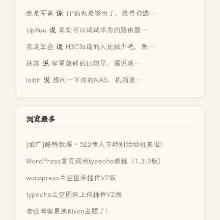
我是军爸
说
TP的也是够用了，我看你选…
UpXuu
说
其实可以试试华为的路由器…
我是军爸
说
H3C知道的人比较少吧，质…
扶苏
说
家里装修的比较早，据说现…
loibh
说
想问一下你的NAS，机箱是…
浏览最多
[推广]酷鸭数据 · 520情人节特别活动机来啦！
WordPress首页调用typecho教程（1.3.0版）
wordpress兰空图床插件V2版
typecho兰空图床上传插件V2版
老张博客更换Riven主题了！