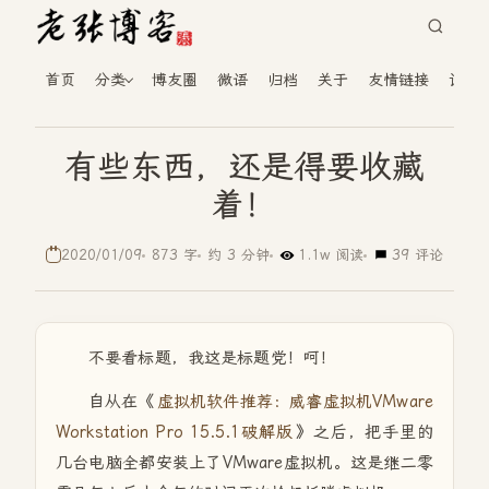
首页
分类
博友圈
微语
归档
关于
友情链接
读者
有些东西，还是得要收藏
着！
2020/01/09
873 字
约 3 分钟
1.1w 阅读
39 评论
不要看标题，我这是标题党！呵！
自从在《
虚拟机软件推荐：威睿虚拟机VMware
Workstation Pro 15.5.1破解版
》之后，把手里的
几台电脑全都安装上了VMware虚拟机。这是继二零