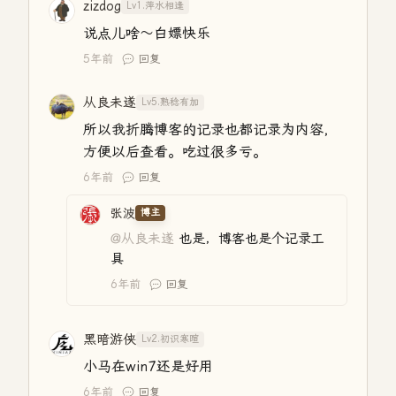
zizdog
Lv1.萍水相逢
说点儿啥～白嫖快乐
5年前
回复
从良未遂
Lv5.熟稔有加
所以我折腾博客的记录也都记录为内容，
方便以后查看。吃过很多亏。
6年前
回复
张波
博主
@从良未遂
也是，博客也是个记录工
具
6年前
回复
黑暗游侠
Lv2.初识寒暄
小马在win7还是好用
6年前
回复