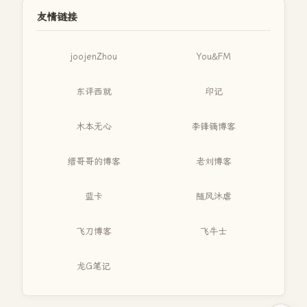
友情链接
joojenZhou
You&FM
东评西就
印记
木本无心
李锋镝博客
缙哥哥的博客
老刘博客
蓝卡
随风沐虐
飞刀博客
飞牛士
龙G笔记