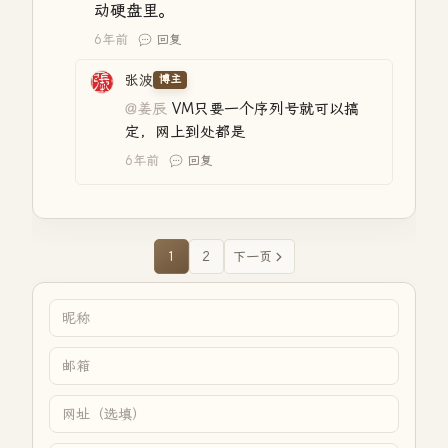
动硬盘里。
6年前
回复
张波
博主
@姜辰
VM只要一个序列号就可以搞
定，网上到处都是
6年前
回复
1
2
下一页