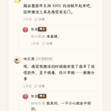
路由器固件支持 KMS 的话就开起来吧，
这种激活工具总感觉有后门。
6年前
回复
张波
博主
@大袋鼠
准备搞，
6年前
回复
响石潭
Lv9.惺惺相惜
呃，感觉我激活的时候就安装了很多了流
氓软件，至于病毒，估计早就……谢谢分
享
6年前
回复
张波
博主
@响石潭
就是的，一不小心就会中招
的。