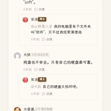
“soft”。
6年前
回复
张波
博主
@山野愚人居
我的电脑里有个文件夹
叫“软件”，只不过我经常清理他
6年前
回复
大致
Lv3.点头之交
网盘也不安全。只有自己的硬盘最可靠。
6年前
回复
张波
博主
@大致
自己的硬盘又怕坏呀。
6年前
回复
大袋鼠
Lv1.萍水相逢