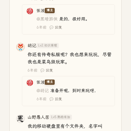
张波
博主
@黑暗游侠
是的，很好用。
6年前
回复
胡记
Lv2.初识寒暄
你还有传奇私服呢？我也想来玩玩，尽管
我也是菜鸟级玩家。
6年前
回复
张波
博主
@胡记
准备开呢，到时来玩呀，
6年前
回复
山野愚人居
Lv5.熟稔有加
我的移动硬盘里有个文件夹，名字叫