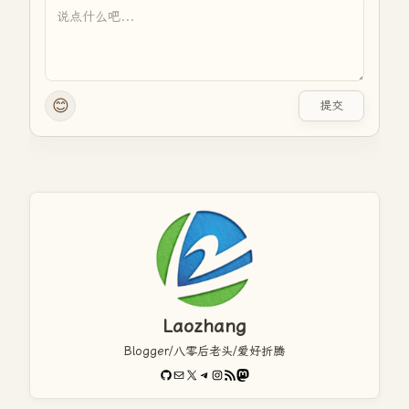
😊
提交
Laozhang
Blogger/八零后老头/爱好折腾
GitHub
电子邮件
X
Telegram
Instagram
RSS Feed
Mastodon