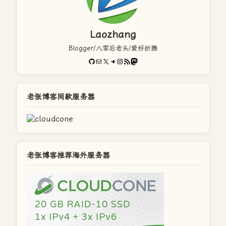
Laozhang
Blogger/八零后老头/爱好折腾
GitHub
电子邮件
X
Telegram
Instagram
RSS Feed
Mastodon
老张博客同款服务器
老张博客推荐海外服务器