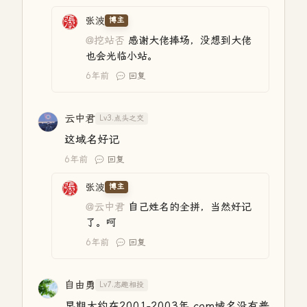
张波
博主
@挖站否
感谢大佬捧场，没想到大佬
也会光临小站。
6年前
回复
云中君
Lv3.点头之交
这域名好记
6年前
回复
张波
博主
@云中君
自己姓名的全拼，当然好记
了。呵
6年前
回复
自由勇
Lv7.志趣相投
早期大约在2001-2003年.com域名没有普