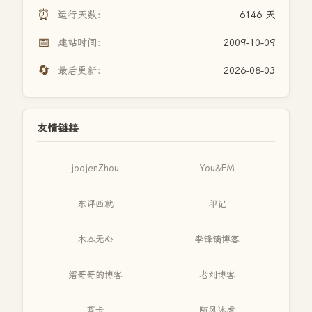
⏰
运行天数：
6146 天
📅
建站时间：
2009-10-09
🔄
最后更新：
2026-08-03
友情链接
joojenZhou
You&FM
东评西就
印记
木本无心
李锋镝博客
缙哥哥的博客
老刘博客
蓝卡
随风沐虐