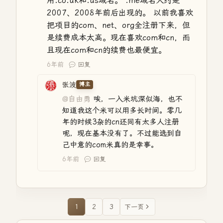
用.co.uk和.us域名。 .me域名大约是
2007、2008年前后出现的。 以前我喜欢
把项目的com、net、org全注册下来，但
是续费成本太高。现在喜欢com和cn，而
且现在com和cn的续费也最便宜。
6年前
回复
张波
博主
@自由勇
唉，一入米坑深似海，也不
知道我这个米可以用多长时间。零几
年的时候3杂的cn还同有太多人注册
呢，现在基本没有了。不过能选到自
己中意的com米真的是幸事。
6年前
回复
1
2
3
下一页