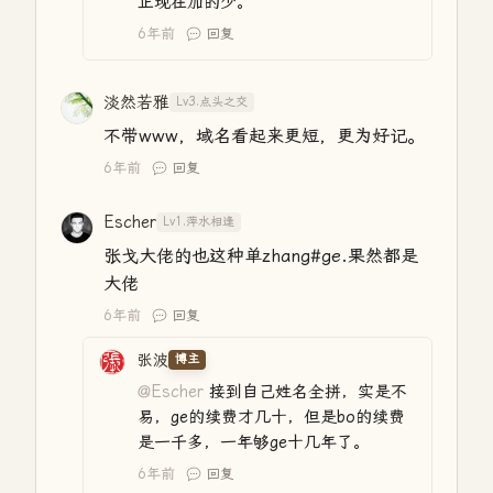
正现在加的少。
6年前
回复
淡然若雅
Lv3.点头之交
不带www，域名看起来更短，更为好记。
6年前
回复
Escher
Lv1.萍水相逢
张戈大佬的也这种单zhang#ge.果然都是
大佬
6年前
回复
张波
博主
@Escher
接到自己姓名全拼，实是不
易，ge的续费才几十，但是bo的续费
是一千多，一年够ge十几年了。
6年前
回复