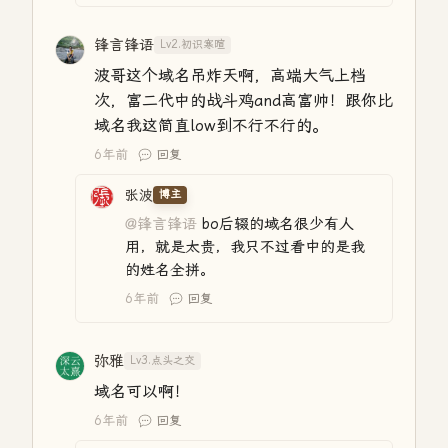
锋言锋语
Lv2.初识寒暄
波哥这个域名吊炸天啊，高端大气上档
次，富二代中的战斗鸡and高富帅！跟你比
域名我这简直low到不行不行的。
6年前
回复
张波
博主
@锋言锋语
bo后辍的域名很少有人
用，就是太贵，我只不过看中的是我
的姓名全拼。
6年前
回复
弥雅
Lv3.点头之交
域名可以啊！
6年前
回复