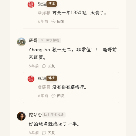
张波
博主
@弥雅
可是一年1330呢，太贵了。
6年前
回复
逼哥
Lv1.萍水相逢
Zhang.bo 独一无二。非常值！！ 逼哥前
来道贺。
6年前
回复
张波
博主
@逼哥
没有你有逼格呀。
6年前
回复
挖站否
Lv1.萍水相逢
好的域名就成功了一半。
6年前
回复