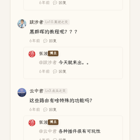
6年前
回复
跋涉者
Lv10.莫逆之交
黑群晖的教程呢？？？
6年前
回复
张波
博主
@跋涉者
今天就来出。。
6年前
回复
云中君
Lv3.点头之交
这些路由有啥特殊的功能吗？
6年前
回复
张波
博主
@云中君
各种插件很有可玩性