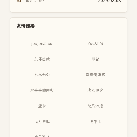
🔄
最后更新：
2026-08-08
友情链接
joojenZhou
You&FM
东评西就
印记
木本无心
李锋镝博客
缙哥哥的博客
老刘博客
蓝卡
随风沐虐
飞刀博客
飞牛士