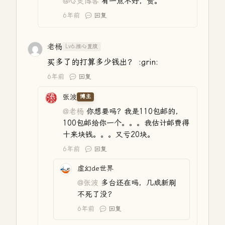
@心灵博客
有一点不好，贵。
6年前
回复
老杨
Lv6.推心置腹
买多了的打算多少钱出？ :grin:
6年前
回复
张波
博主
@老杨
你想要吗？我是110包邮的，
100包邮给你一个。。。我估计邮费得
十来块钱。。。又亏20块。
6年前
回复
虚幻de世界
@张波
多台还在吗，几成新刷
不死了没？
6年前
回复