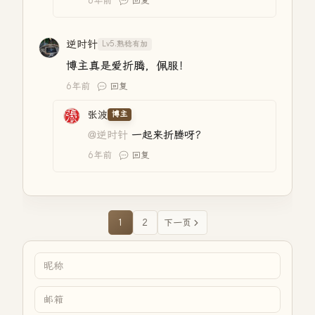
6年前
回复
逆时针
Lv5.熟稔有加
博主真是爱折腾，佩服！
6年前
回复
张波
博主
@逆时针
一起来折腾呀？
6年前
回复
1
2
下一页