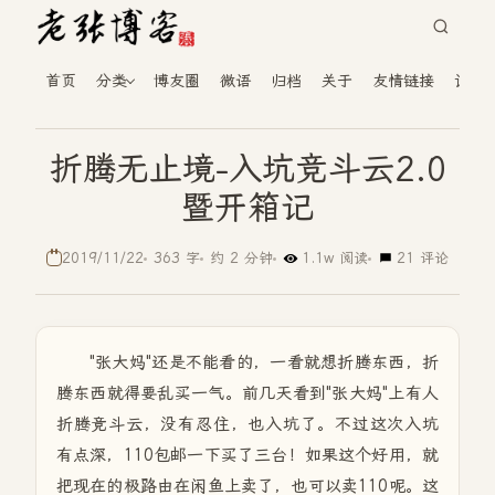
首页
分类
博友圈
微语
归档
关于
友情链接
读者
折腾无止境-入坑竞斗云2.0
暨开箱记
2019/11/22
363 字
约 2 分钟
1.1w 阅读
21 评论
"张大妈"还是不能看的，一看就想折腾东西，折
腾东西就得要乱买一气。前几天看到"张大妈"上有人
折腾竞斗云，没有忍住，也入坑了。不过这次入坑
有点深，110包邮一下买了三台！如果这个好用，就
把现在的极路由在闲鱼上卖了，也可以卖110呢。这