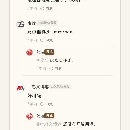
现在都玩起设备了，佩服！！
6年前
回复
萧瑟
Lv6.推心置腹
路由器真多 :mrgreen:
6年前
回复
张波
博主
@萧瑟
这次买多了。
6年前
回复
叶忠文博客
Lv5.熟稔有加
好用吗
6年前
回复
张波
博主
@叶忠文博客
还没有开始用呢，