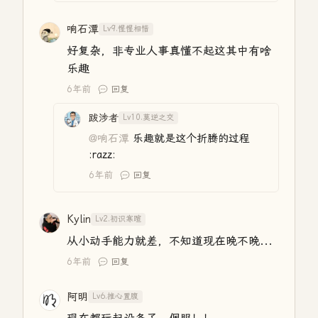
响石潭
Lv9.惺惺相惜
好复杂，非专业人事真懂不起这其中有啥
乐趣
6年前
回复
跋涉者
Lv10.莫逆之交
@响石潭
乐趣就是这个折腾的过程
:razz:
6年前
回复
Kylin
Lv2.初识寒暄
从小动手能力就差，不知道现在晚不晚...
6年前
回复
阿明
Lv6.推心置腹