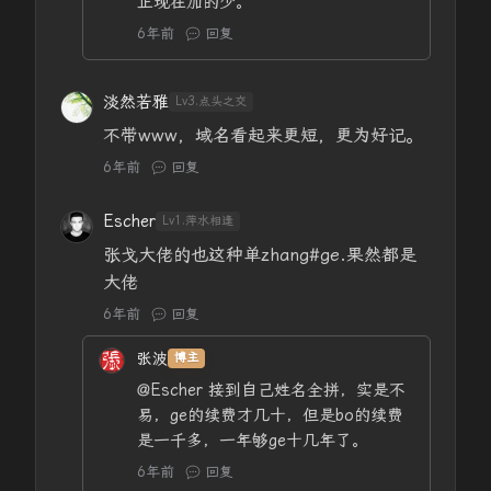
正现在加的少。
6年前
回复
淡然若雅
Lv3.点头之交
不带www，域名看起来更短，更为好记。
6年前
回复
Escher
Lv1.萍水相逢
张戈大佬的也这种单zhang#ge.果然都是
大佬
6年前
回复
张波
博主
@Escher
接到自己姓名全拼，实是不
易，ge的续费才几十，但是bo的续费
是一千多，一年够ge十几年了。
6年前
回复