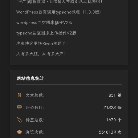
[推广]酷鸭数据 · 520情人节特别活动机来啦！
WordPress首页调用typecho教程（1.3.0版）
wordpress兰空图床插件V2版
typecho兰空图床上传插件V2版
老张博客更换Riven主题了！
人有多大胆，AI有多大产！
网站信息统计
📄
文章总数：
851 篇
💬
评论数目：
21323 条
🏷️
标签总数：
1670 个
👁️
浏览次数：
5540139 次