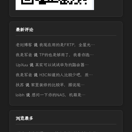
最新评论
老刘博客
说
我现在用的是FRTP，全屋光…
我是军爸
说
TP的也是够用了，我看你选…
UpXuu
说
其实可以试试华为的路由器…
我是军爸
说
H3C知道的人比较少吧，质…
扶苏
说
家里装修的比较早，据说现…
loibh
说
想问一下你的NAS，机箱是…
浏览最多