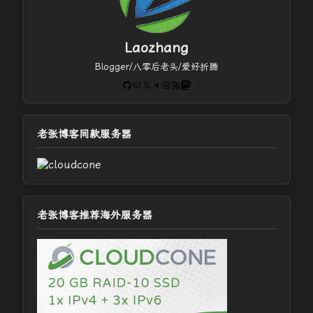
Laozhang
Blogger/八零后老头/爱好折腾
GitHub
电子邮件
X
Telegram
Instagram
RSS Feed
Mastodon
老张博客同款服务器
老张博客推荐海外服务器