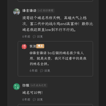
锋言锋语
Lv2.初识寒暄
波哥这个域名吊炸天啊，高端大气上档
次，富二代中的战斗鸡and高富帅！跟你比
域名我这简直low到不行不行的。
6年前
回复
张波
博主
@锋言锋语
bo后辍的域名很少有人
用，就是太贵，我只不过看中的是我
的姓名全拼。
6年前
回复
弥雅
Lv3.点头之交
域名可以啊！
6年前
回复