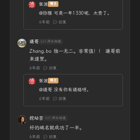
张波
博主
@弥雅
可是一年1330呢，太贵了。
6年前
回复
逼哥
Lv1.萍水相逢
Zhang.bo 独一无二。非常值！！ 逼哥前
来道贺。
6年前
回复
张波
博主
@逼哥
没有你有逼格呀。
6年前
回复
挖站否
Lv1.萍水相逢
好的域名就成功了一半。
6年前
回复