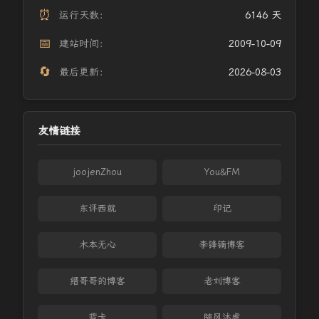
⏰
运行天数：
6146 天
📅
建站时间：
2009-10-09
🔄
最后更新：
2026-08-03
友情链接
joojenZhou
You&FM
东评西就
印记
木本无心
李锋镝博客
缙哥哥的博客
老刘博客
蓝卡
随风沐虐