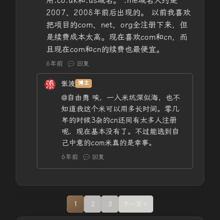
用.co.uk和.us域名。 .me域名大约是
2007、2008年前后出现的。 以前我喜欢
把项目的com、net、org全注册下来，但
是续费成本太高。现在喜欢com和cn，而
且现在com和cn的续费也最便宜。
6年前
回复
张波
博主
@自由勇
唉，一入米坑深似海，也不
知道我这个米可以用多长时间。零几
年的时候3杂的cn还同有太多人注册
呢，现在基本没有了。不过能选到自
己中意的com米真的是幸事。
6年前
回复
1
2
3
下一页