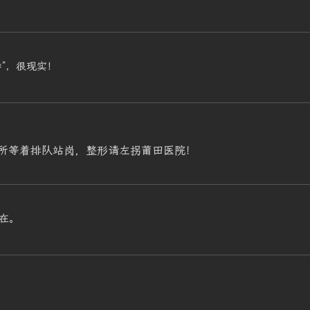
”，很现实！
所等着排队站岗，整形请左拐莆田医院！
在。