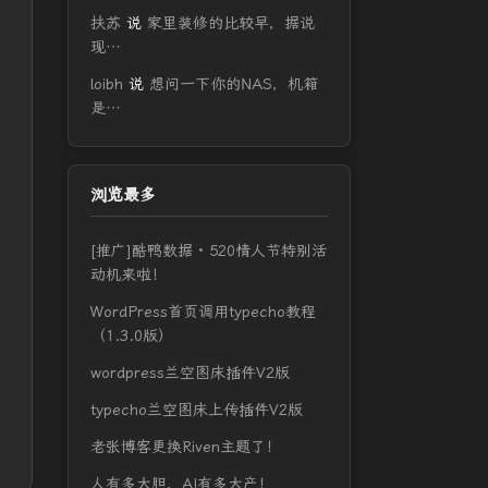
扶苏
说
家里装修的比较早，据说
现…
loibh
说
想问一下你的NAS，机箱
是…
浏览最多
[推广]酷鸭数据 · 520情人节特别活
动机来啦！
WordPress首页调用typecho教程
（1.3.0版）
wordpress兰空图床插件V2版
typecho兰空图床上传插件V2版
老张博客更换Riven主题了！
人有多大胆，AI有多大产！