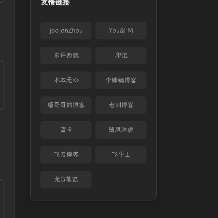
友情链接
joojenZhou
You&FM
东评西就
印记
木本无心
李锋镝博客
缙哥哥的博客
老刘博客
蓝卡
随风沐虐
飞刀博客
飞牛士
龙G笔记