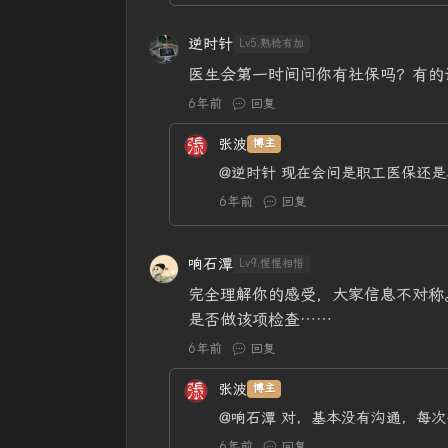
逆时针
Lv5.熟稔有加
医生会第一时间问你有社保吗？有的
6年前
回复
张波
博主
@逆时针
现在会问是职工医保还是
6年前
回复
响石潭
Lv9.惺惺相惜
完全理解你的感受，大家信息不对称
是否做该项检查……
6年前
回复
张波
博主
@响石潭
对，基本没有沟通，每次
6年前
回复