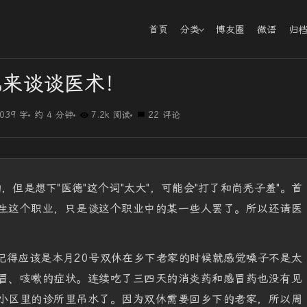
首页
分类
博友圈
微语
归
也来谈谈医术！
039 字
约 4 分钟
7.2k 阅读
22 评论
，但是想下"医德"这个词"太大"，可能会"打了和尚秃子羞"。首
生这个职业，只是谈这个职业中的某一些人罢了。所以还请医
记得应该是本月20号双休在乡下老家的时候就感觉嗓子不是太
冒、咳嗽的症状。连续吃了三四天的消炎药和感冒药也没有见
小区里的诊所里吊水了。因为双休需要回乡下的老家，所以周