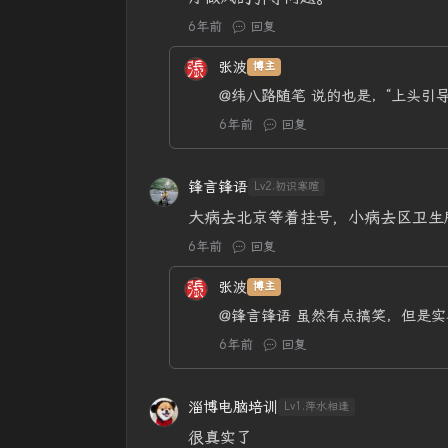
6年前
回复
张波
博主
@纬八路随笔
说的也是，“上头引导
6年前
回复
锋言锋语
Lv2.初识寒暄
大病去北京等着挂号，小病去区卫生
6年前
回复
张波
博主
@锋言锋语
虽然有点搞笑，但是实
6年前
回复
淄博电脑培训
Lv1.萍水相逢
很真实了