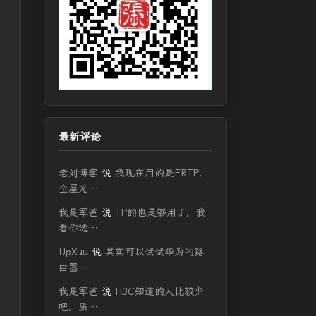
最新评论
老刘博客
说
我现在用的是FRTP，
全屋光…
我是军爸
说
TP的也是够用了，我
看你选…
UpXuu
说
其实可以试试华为的路
由器…
我是军爸
说
H3C知道的人比较少
吧，质…