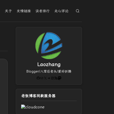
档
关于
友情链接
读者排行
走心评论
Laozhang
Blogger/八零后老头/爱好折腾
GitHub
电子邮件
X
Telegram
Instagram
RSS Feed
Mastodon
老张博客同款服务器