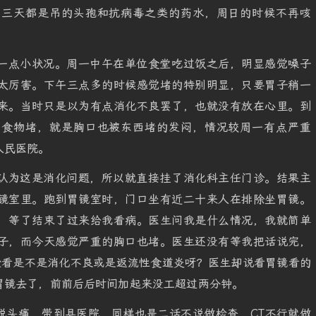
这三天都是吊的头孢和抗病毒之类的药水，周日的时候不再咳
一点小状况。周一中午在单位食堂吃过饭之后，明显感觉嗓子
太厉害。下午三点多的时候感觉堵的特别明显，只要胃子稍一
来。当时只是以为有点消化不良罢了，也就没有放在心里。到
有食物堵，就是胸口也被东西堵的发闷，情况较周一有点严重
人民医院。
认为这是消化问题，所以就直接挂了消化科主任门诊。结果主
镜室里。跑到胃镜室时，门口坐有近二十来人在排除坐胃镜。
，等了结束了过来给我看病。医生问我是什么情况，我就简单
子，而今天感觉严重的胸口也堵。医生还没有等我把话说完，
验看是不是消化不良或是返流性食道炎呀？医生却说看胃镜看的
胃镜去了，前前后后时间加起来没工超过两分钟。
说头痛，带到县医院，同样也是二话不说做检查，CT不行就做