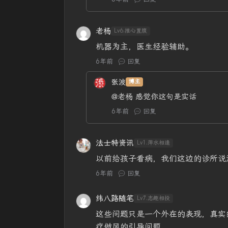
老杨
Lv6.推心置腹
机器为主，医生经验辅助。
6年前
回复
张波
博主
@老杨
感觉你这句是实话
6年前
回复
法士特资讯
Lv1.萍水相逢
以前给孩子看病，我们这边的诊所说
6年前
回复
纬八路随笔
Lv7.志趣相投
这些问题只是一个外在的表现，真实
疗做风的引导问题。