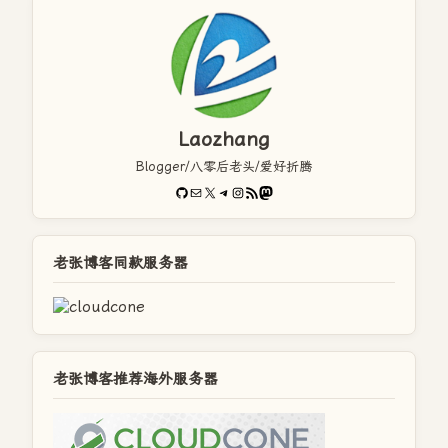
Laozhang
Blogger/八零后老头/爱好折腾
GitHub
电子邮件
X
Telegram
Instagram
RSS Feed
Mastodon
老张博客同款服务器
老张博客推荐海外服务器