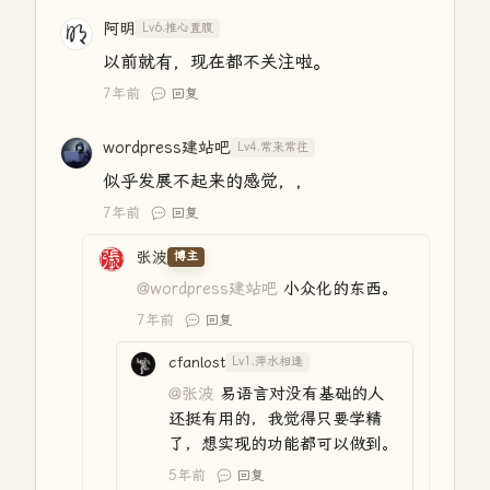
阿明
Lv6.推心置腹
以前就有，现在都不关注啦。
7年前
回复
wordpress建站吧
Lv4.常来常往
似乎发展不起来的感觉，，
7年前
回复
张波
博主
@wordpress建站吧
小众化的东西。
7年前
回复
cfanlost
Lv1.萍水相逢
@张波
易语言对没有基础的人
还挺有用的，我觉得只要学精
了，想实现的功能都可以做到。
5年前
回复