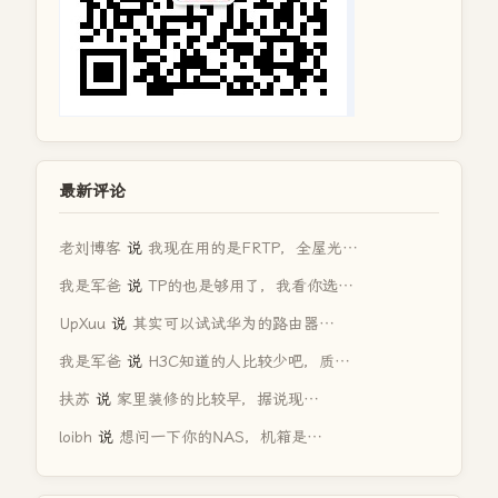
最新评论
老刘博客
说
我现在用的是FRTP，全屋光…
我是军爸
说
TP的也是够用了，我看你选…
UpXuu
说
其实可以试试华为的路由器…
我是军爸
说
H3C知道的人比较少吧，质…
扶苏
说
家里装修的比较早，据说现…
loibh
说
想问一下你的NAS，机箱是…