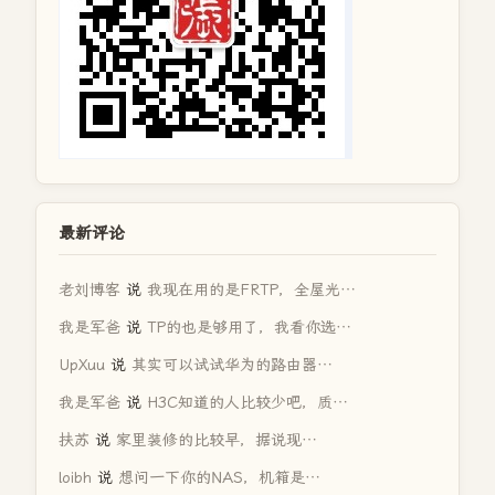
最新评论
老刘博客
说
我现在用的是FRTP，全屋光…
我是军爸
说
TP的也是够用了，我看你选…
UpXuu
说
其实可以试试华为的路由器…
我是军爸
说
H3C知道的人比较少吧，质…
扶苏
说
家里装修的比较早，据说现…
loibh
说
想问一下你的NAS，机箱是…