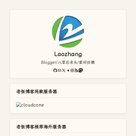
Laozhang
Blogger/八零后老头/爱好折腾
GitHub
电子邮件
X
Telegram
Instagram
RSS Feed
Mastodon
老张博客同款服务器
老张博客推荐海外服务器