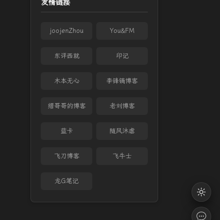
友情链接
joojenZhou
You&FM
东评西就
印记
木本无心
李锋镝博客
缙哥哥的博客
老刘博客
蓝卡
随风沐虐
飞刀博客
飞牛士
龙G笔记