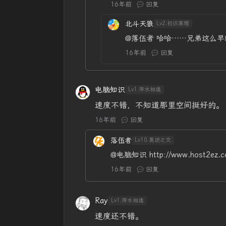
16年前
回复
北斗天狼
Lv2.初识寒暄
@落伍者
哈哈……兄弟这么早
16年前
回复
电脑知识
Lv1.萍水相逢
速度不错，不知道那里空间挺好的。
16年前
回复
落伍者
Lv10.莫逆之交
@电脑知识
http://www.host2e
16年前
回复
Ray
Lv1.萍水相逢
速度还不错。