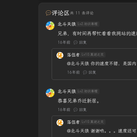
评论区
共 11 条评论
北斗天狼
Lv2.初识寒暄
兄弟，有时间再帮忙看看我网站的速
16年前
回复
落伍者
Lv10.莫逆之交
@北斗天狼
你的速度不错，是国内
16年前
回复
北斗天狼
Lv2.初识寒暄
恭喜兄弟乔迁新居。
16年前
回复
落伍者
Lv10.莫逆之交
@北斗天狼
谢谢哟。。。速度还可