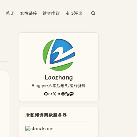
档
关于
友情链接
读者排行
走心评论
Laozhang
Blogger/八零后老头/爱好折腾
GitHub
电子邮件
X
Telegram
Instagram
RSS Feed
Mastodon
老张博客同款服务器