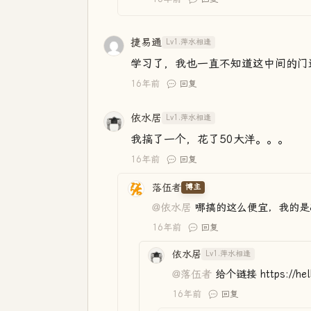
捷易通
Lv1.萍水相逢
学习了，我也一直不知道这中间的门
16年前
回复
依水居
Lv1.萍水相逢
我搞了一个，花了50大洋。。。
16年前
回复
落伍者
博主
@依水居
哪搞的这么便宜，我的是
16年前
回复
依水居
Lv1.萍水相逢
@落伍者
给个链接 https://hello
16年前
回复