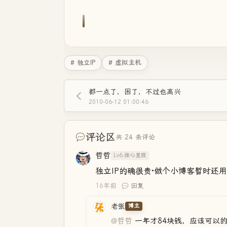
# 独立IP
# 虚拟主机
都一点了，困了，不过也高兴
2010-06-12 01:00:46
评论区
共 24 条评论
哲哲
Lv6.推心置腹
独立IP的确很贵·做个小博客暂时还用
16年前
回复
老张
博主
@哲哲
一年才84块钱，应该可以