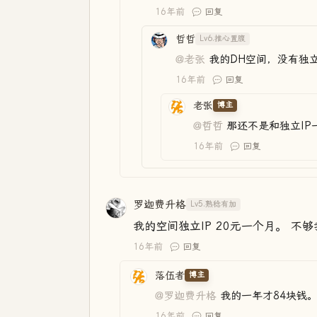
16年前
回复
哲哲
Lv6.推心置腹
@老张
我的DH空间，没有独立
16年前
回复
老张
博主
@哲哲
那还不是和独立IP
16年前
回复
罗迦费升格
Lv5.熟稔有加
我的空间独立IP 20元一个月。 
16年前
回复
落伍者
博主
@罗迦费升格
我的一年才84块钱
16年前
回复