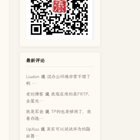
最新评论
Liudon
说
这办公环境非常不错了
啊 …
老刘博客
说
我现在用的是FRTP，
全屋光…
我是军爸
说
TP的也是够用了，我
看你选…
UpXuu
说
其实可以试试华为的路
由器…