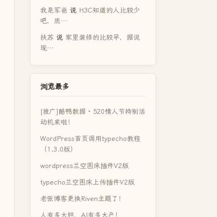
我是军爸
说
H3C知道的人比较少
吧，质…
扶苏
说
家里装修的比较早，据说
现…
浏览最多
[推广]酷鸭数据 · 520情人节特别活
动机来啦！
WordPress首页调用typecho教程
（1.3.0版）
wordpress兰空图床插件V2版
typecho兰空图床上传插件V2版
老张博客更换Riven主题了！
人有多大胆，AI有多大产！