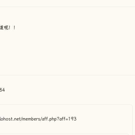
道呢！！
84
host.net/members/aff.php?aff=193