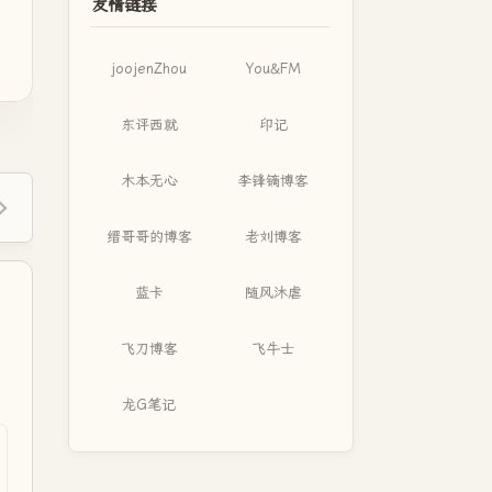
友情链接
joojenZhou
You&FM
东评西就
印记
木本无心
李锋镝博客
缙哥哥的博客
老刘博客
蓝卡
随风沐虐
飞刀博客
飞牛士
龙G笔记