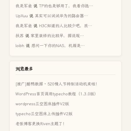
我是军爸
说
TP的也是够用了，我看你选…
UpXuu
说
其实可以试试华为的路由器…
我是军爸
说
H3C知道的人比较少吧，质…
扶苏
说
家里装修的比较早，据说现…
loibh
说
想问一下你的NAS，机箱是…
浏览最多
[推广]酷鸭数据 · 520情人节特别活动机来啦！
WordPress首页调用typecho教程（1.3.0版）
wordpress兰空图床插件V2版
typecho兰空图床上传插件V2版
老张博客更换Riven主题了！