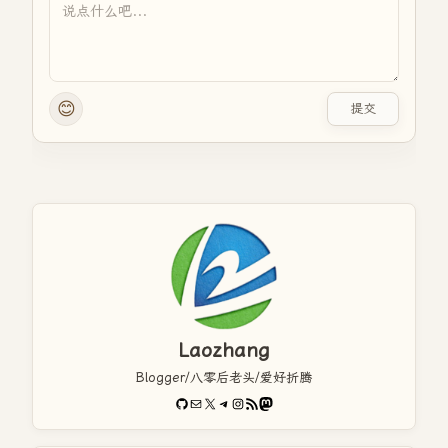
😊
提交
Laozhang
Blogger/八零后老头/爱好折腾
GitHub
电子邮件
X
Telegram
Instagram
RSS Feed
Mastodon