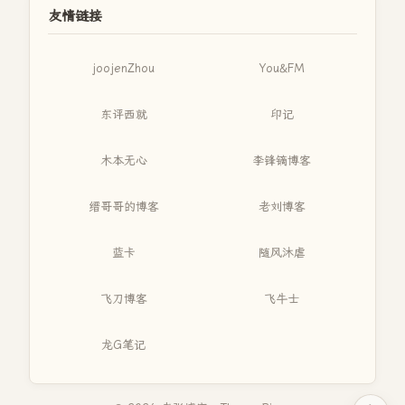
友情链接
joojenZhou
You&FM
东评西就
印记
木本无心
李锋镝博客
缙哥哥的博客
老刘博客
蓝卡
随风沐虐
飞刀博客
飞牛士
龙G笔记