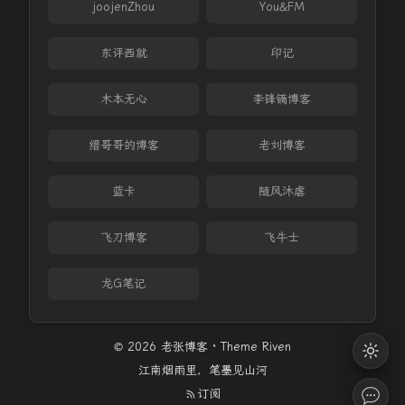
joojenZhou
You&FM
东评西就
印记
木本无心
李锋镝博客
缙哥哥的博客
老刘博客
蓝卡
随风沐虐
飞刀博客
飞牛士
龙G笔记
© 2026 老张博客 · Theme
Riven
江南烟雨里，笔墨见山河
订阅