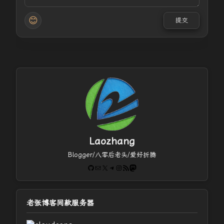
😊
提交
Laozhang
Blogger/八零后老头/爱好折腾
GitHub
电子邮件
X
Telegram
Instagram
RSS Feed
Mastodon
老张博客同款服务器