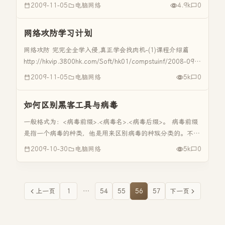
(Fan) ·MB：主机板MotherBoard ·RAM：内存Rando...
2009-11-05
电脑网络
4.9k
0
网络攻防学习计划
网络攻防 完完全全学入侵,真正学会找肉机-(1)课程介绍篇
http://hkvip.3800hk.com/Soft/hk01/compstuinf/2008-09-
07/390.html 完完全全学入侵,真正学会找肉机-(2)环境搭建...
2009-11-05
电脑网络
5k
0
如何区别黑客工具与病毒
一般格式为：<病毒前缀>.<病毒名>.<病毒后缀>。 病毒前缀
是指一个病毒的种类，他是用来区别病毒的种族分类的。不同
的种类的病毒，其前缀也是不同的。比如我们常见的木马病毒
2009-10-30
电脑网络
5k
0
的前缀Trojan，蠕虫病毒的前缀是Worm等等还有其他的。 病
毒...
上一页
1
…
54
55
56
57
下一页