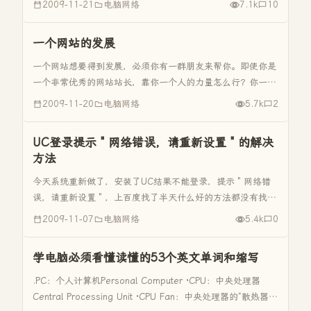
2009-11-21
电脑网络
7.1k
10
一般后台为 admin/admin.asp或admin...
一个网站的发展
一个网站想要得到发展，必须你有一群朋友来帮你。即使你是
一个非常优秀的网站站长，靠你一个人的力量怎么行？你一个
人的推广多还是一群人的推广多？
2009-11-20
电脑网络
5.7k
2
UC登录提示＂网络错误，请重新设置＂的解决
方法
今天系统重新做了，安装了UC结果不能登录，提示＂网络错
误，请重新设置＂，上百度找了半天什么好的方法都没有找
到，而且方法都是不确定．后来经过自己的摸索，找到了方
2009-11-07
电脑网络
5.4k
0
法，点击“网上邻居”的属性，找到“拨号链接”的属性，点击--
网络---添加“m...
学电脑必须看懂读懂的53个英文单词和缩写
.PC：个人计算机Personal Computer ·CPU：中央处理器
Central Processing Unit ·CPU Fan：中央处理器的“散热器”