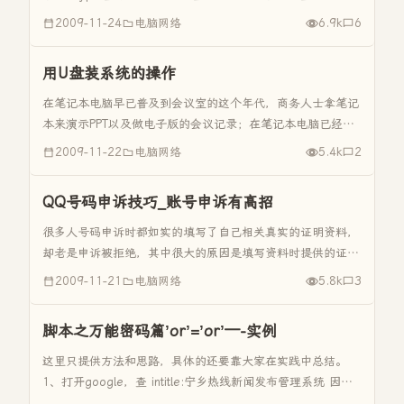
入侵检测中常用： 察看基本情况： info:xx.com 返回一些基
2009-11-24
电脑网络
6.9k
6
本信...
用U盘装系统的操作
在笔记本电脑早已普及到会议室的这个年代，商务人士拿笔记
本来演示PPT以及做电子版的会议记录；在笔记本电脑已经普
及到教室的这个年代，学生们甚至在用笔记本翻阅资料进行开
2009-11-22
电脑网络
5.4k
2
卷考试。 随着笔记本电脑正在成为人们生活中不可或缺的一
部分，新的问题来了...
QQ号码申诉技巧_账号申诉有高招
很多人号码申诉时都如实的填写了自己相关真实的证明资料，
却老是申诉被拒绝，其中很大的原因是填写资料时提供的证明
资料没有足够说服力（特别是号码申诉的“其他证明资料”，我
2009-11-21
电脑网络
5.8k
3
想这个问题一定困扰很多人，怎样填写一些只有你本人知道而
别人无法得知的资料...
脚本之万能密码篇’or’=’or’—-实例
这里只提供方法和思路，具体的还要靠大家在实践中总结。
1、打开google，查 intitle:宁乡热线新闻发布管理系统 因为
这个系统查在这个洞 2、找到不少站点后，测试他们的后台，