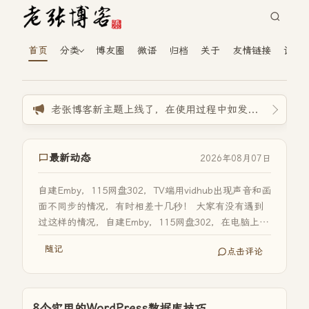
首页
分类
博友圈
微语
归档
关于
友情链接
读者
老张博客新主题上线了，在使用过程中如发现BUG,请反馈至1233@163.com！感谢大家
最新动态
2026年08月07日
自建Emby，115网盘302，TV端用vidhub出现声音和画
面不同步的情况，有时相差十几秒！ 大家有没有遇到
过这样的情况，自建Emby，115网盘302，在电脑上用
小幻端看正常，平板用vidhub...
随记
点击评论
8个实用的WordPress数据库技巧