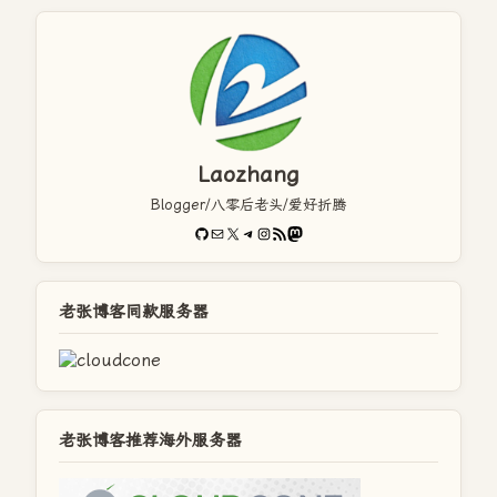
Laozhang
Blogger/八零后老头/爱好折腾
GitHub
电子邮件
X
Telegram
Instagram
RSS Feed
Mastodon
老张博客同款服务器
老张博客推荐海外服务器