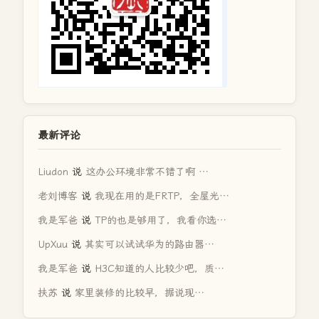
最新评论
Liudon
说
这办公环境非常不错了啊 …
老刘博客
说
我现在用的是FRTP，全屋光…
我是军爸
说
TP的也是够用了，我看你选…
UpXuu
说
其实可以试试华为的路由器…
我是军爸
说
H3C知道的人比较少吧，质…
扶苏
说
家里装修的比较早，据说现…