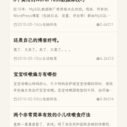
近10年，MySQL数据库广受网络大众欢迎。现在，所有的
WordPress博客（包括日志，设置，评论等）都由MySQL数
据库支持。 虽然插件和代码修改能帮助我们解决一些问题，
2010-05-16
电脑网络
5.6k
1
但有时我们也不得不用phpMyAdmin 中的SQL命令或直接...
还是自己的博客好呀。
黑了，又来了。来了，又黑了。。。
2010-05-15
生活随笔
6.2k
3
宝宝咳嗽偏方有哪些
宝宝咳嗽让妈妈担心，不少妈妈在护理宝宝咳嗽的同时，想找
寻些偏方来治疗宝宝咳嗽。宝宝咳嗽因类型的不同，治疗偏方
也有所不同。 宝宝咳嗽的类型 咳嗽有外感咳嗽和内伤咳嗽之
2010-02-03
电脑网络
5.8k
4
分，而外感咳嗽又分风寒咳嗽和风热咳嗽，不同类型的咳嗽在
用药上是完全不同的...
两个非常简单有效的小儿咳嗽食疗法
星期一喜喜感冒了，夜咳。用了消炎药和医院自制的咳嗽药，