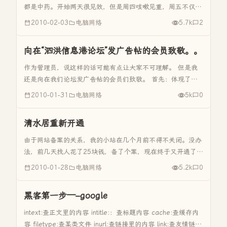
都是中药。开始两天很见效，但是周四咳嗽见重，周五不仅夜
咳严重，白天也咳嗽声紧。煮了两天冰糖梨水给他喝也没管
2010-02-03
电脑网络
5.7k
2
用。昨天上午，他咳嗽得让人揪心，我突然想起乐妈说过的方
法，吃大蒜水和烤橘子，...
向在“泗洪信息港论坛”发广告帖的会员致敬。。
作为管理员，说这样的话可能有点让大家不可理解。 但是我
还是向在我们论坛发广告帖的会员们致敬。 首先：体现了我
们的价值 作为泗洪信息港一个新生的地方性论坛，能吸引这
2010-01-31
电脑网络
5k
0
么多广告帖来我感到很高兴。为什么看到有人来我们论坛发帖
广告我反而高兴呢！原...
清水居重新开通
由于网站备案的关系，我的小站在几个月前不得不关闭。没办
法，前几天找人花了25块钱，备了个案，现在终于又开通了。
现在的备案有什么意义呢。
2010-01-28
电脑网络
5.2k
0
黑客第一步—–google
intext:查正文里的内容 intitle:：查标题内容 cache:查缓存内
容 filetype:查某类文件 inurl:查链接里的内容 link:查友情链接