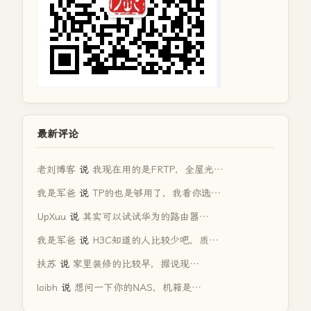
最新评论
老刘博客
说
我现在用的是FRTP，全屋光…
我是军爸
说
TP的也是够用了，我看你选…
UpXuu
说
其实可以试试华为的路由器…
我是军爸
说
H3C知道的人比较少吧，质…
扶苏
说
家里装修的比较早，据说现…
loibh
说
想问一下你的NAS，机箱是…