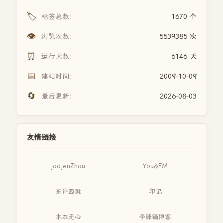
🏷️
标签总数：
1670 个
👁️
浏览次数：
5539385 次
⏰
运行天数：
6146 天
📅
建站时间：
2009-10-09
🔄
最后更新：
2026-08-03
友情链接
joojenZhou
You&FM
东评西就
印记
木本无心
李锋镝博客