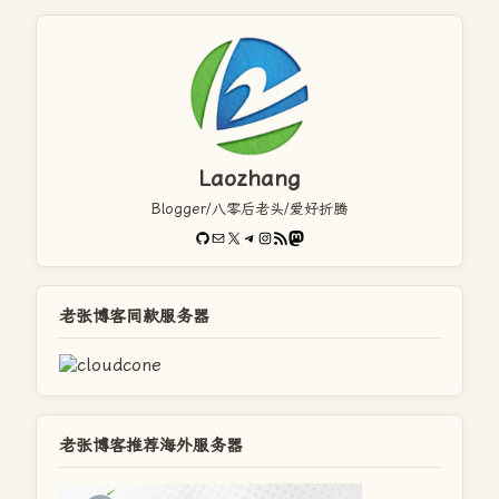
Laozhang
Blogger/八零后老头/爱好折腾
GitHub
电子邮件
X
Telegram
Instagram
RSS Feed
Mastodon
老张博客同款服务器
老张博客推荐海外服务器