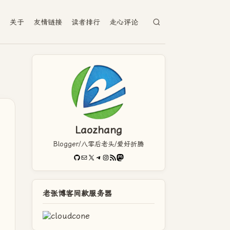
档
关于
友情链接
读者排行
走心评论
Laozhang
Blogger/八零后老头/爱好折腾
GitHub
电子邮件
X
Telegram
Instagram
RSS Feed
Mastodon
老张博客同款服务器