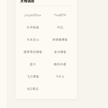
友情链接
joojenZhou
You&FM
东评西就
印记
木本无心
李锋镝博客
缙哥哥的博客
老刘博客
蓝卡
随风沐虐
飞刀博客
飞牛士
龙G笔记