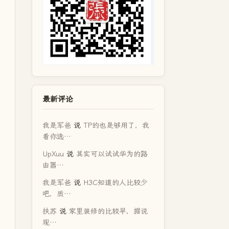
最新评论
我是军爸
说
TP的也是够用了，我
看你选…
UpXuu
说
其实可以试试华为的路
由器…
我是军爸
说
H3C知道的人比较少
吧，质…
扶苏
说
家里装修的比较早，据说
现…