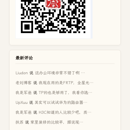
最新评论
Liudon
说
这办公环境非常不错了啊 …
老刘博客
说
我现在用的是FRTP，全屋光…
我是军爸
说
TP的也是够用了，我看你选…
UpXuu
说
其实可以试试华为的路由器…
我是军爸
说
H3C知道的人比较少吧，质…
扶苏
说
家里装修的比较早，据说现…