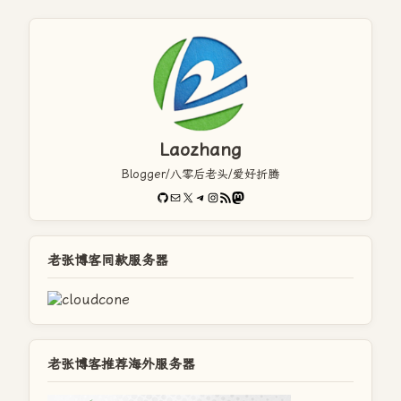
Laozhang
Blogger/八零后老头/爱好折腾
GitHub
电子邮件
X
Telegram
Instagram
RSS Feed
Mastodon
老张博客同款服务器
老张博客推荐海外服务器