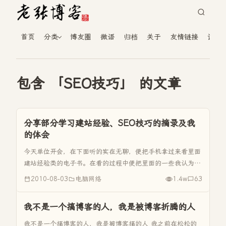
首页
分类
博友圈
微语
归档
关于
友情链接
读者
包含 「SEO技巧」 的文章
分享部分学习建站经验、SEO技巧的摘录及我
的体会
今天单位开会，在下面听的实在无聊，便把手机拿过来看里面
建站经验类的电子书。在看的过程中便把里面的一些我认为是
精典的语句写了下来，感觉这些对于我建站是有百益而无一
2010-08-03
电脑网络
1.4w
63
害。这样的知识不敢独享，特发博文一篇与大家共勉。（黑字
为摘录，兰字我的体会）...
我不是一个搞博客的人，我是被博客折腾的人
我不是一个搞博客的人，我是被博客搞的人 我之前在松松的