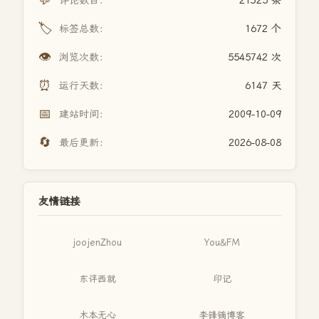
评论数目：
21325 条
🏷️
标签总数：
1672 个
👁️
浏览次数：
5545742 次
⏰
运行天数：
6147 天
📅
建站时间：
2009-10-09
🔄
最后更新：
2026-08-08
友情链接
joojenZhou
You&FM
东评西就
印记
木本无心
李锋镝博客