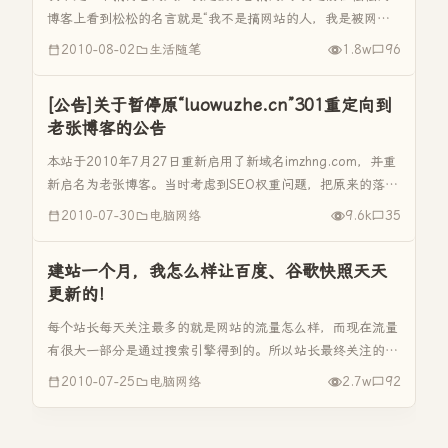
博客上看到松松的名言就是“我不是搞网站的人，我是被网站
搞的人”，看了这句话很有感触。从这句话联系到自己，自己
2010-08-02
生活随笔
1.8w
96
这段时间正在做WordPress博客及折腾WordPressr技巧，深
有体...
[公告]关于暂停原“luowuzhe.cn”301重定向到
老张博客的公告
本站于2010年7月27日重新启用了新域名imzhng.com，并重
新启名为老张博客。当时考虑到SEO权重问题，把原来的落伍
者博客luowuzhe.cn做了301重定向到老张博客
2010-07-30
电脑网络
9.6k
35
imzhang.com。并于当天到百度等各大搜索引擎站进行...
建站一个月，我怎么样让百度、谷歌快照天天
更新的！
每个站长每天关注最多的就是网站的流量怎么样，而现在流量
有很大一部分是通过搜索引擎得到的。所以站长最终关注的还
是搜索引擎的引擎的收录问题。那现在我就来谈谈我建站一个
2010-07-25
电脑网络
2.7w
92
月，怎么样把我的落伍者博客做到百度、谷歌快照天天更新不
掉队每周三、四收录数...