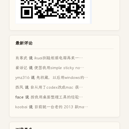
最新评论
肖寒武
说
ikuai到鞋柜弱电箱再来一…
崔话记
说
便签我用simple sticky no…
ymz316
说
先收藏，以后用windows的…
西风
说
自从用了codex改成mac 很…
face
说
按我用桌面整理工具的经验…
koobai
说
目前就一台老的 2013 款ma…