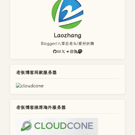
Laozhang
Blogger/八零后老头/爱好折腾
GitHub
电子邮件
X
Telegram
Instagram
RSS Feed
Mastodon
老张博客同款服务器
老张博客推荐海外服务器