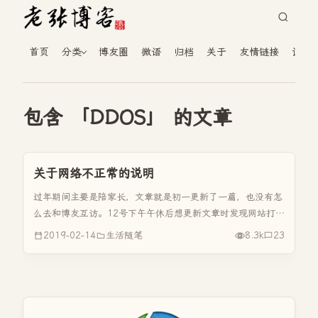
首页
分类
博友圈
微语
归档
关于
友情链接
读者
包含 「DDOS」 的文章
关于网络不正常的说明
过年期间主要是陪家长，文章就是初一更新了一篇，也没有怎
么去和博友互访。12号下午午休后想更新文章时发现网站打不
开了，第一时间联系了游子。晚上才得知是是机房的空间商做
2019-02-14
生活随笔
8.3k
23
优惠活动而遭到了“友商”的强烈的DDOS，而导致机房所有服
务器掉线。这个...