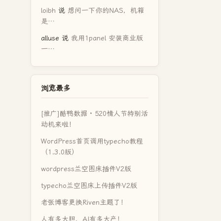
loibh
说
想问一下你的NAS，机箱
是…
alluse
说
我用1panel 安装商业版
一…
浏览最多
[推广]酷鸭数据 · 520情人节特别活
动机来啦！
WordPress首页调用typecho教程
（1.3.0版）
wordpress兰空图床插件V2版
typecho兰空图床上传插件V2版
老张博客更换Riven主题了！
人有多大胆，AI有多大产！