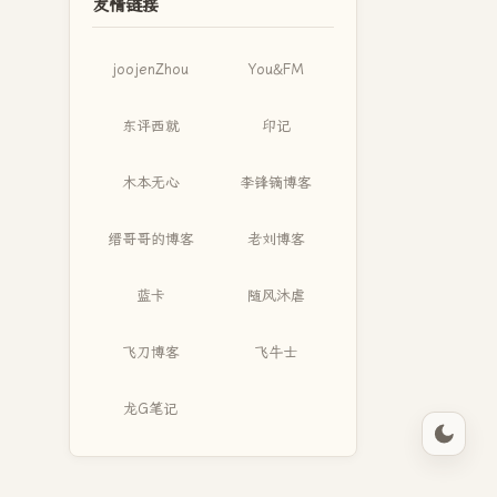
友情链接
joojenZhou
You&FM
东评西就
印记
木本无心
李锋镝博客
缙哥哥的博客
老刘博客
蓝卡
随风沐虐
飞刀博客
飞牛士
龙G笔记