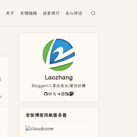
档
关于
友情链接
读者排行
走心评论
Laozhang
篇
Blogger/八零后老头/爱好折腾
GitHub
电子邮件
X
Telegram
Instagram
RSS Feed
Mastodon
4
老张博客同款服务器
准