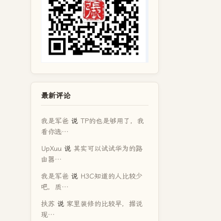
最新评论
我是军爸
说
TP的也是够用了，我
看你选…
UpXuu
说
其实可以试试华为的路
由器…
我是军爸
说
H3C知道的人比较少
吧，质…
扶苏
说
家里装修的比较早，据说
现…