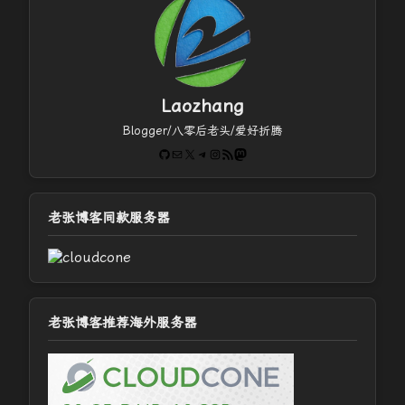
Laozhang
Blogger/八零后老头/爱好折腾
GitHub
电子邮件
X
Telegram
Instagram
RSS Feed
Mastodon
老张博客同款服务器
老张博客推荐海外服务器