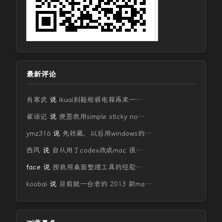
最新评论
肖寒武
说
ikuai到鞋柜弱电箱再来一…
崔话记
说
便签我用simple sticky no…
ymz316
说
先收藏，以后用windows的…
西风
说
自从用了codex改成mac 很…
face
说
按我用桌面整理工具的经验…
koobai
说
目前就一台老的 2013 款ma…