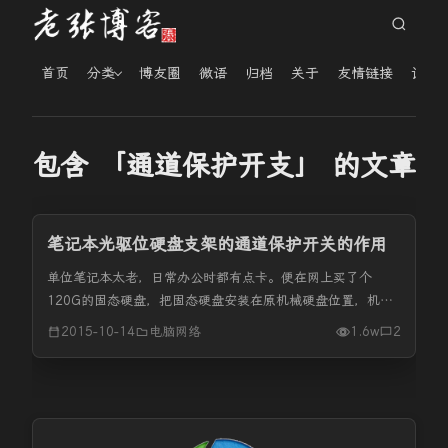
首页
分类
博友圈
微语
归档
关于
友情链接
读者
包含 「通道保护开支」 的文章
笔记本光驱位硬盘支架的通道保护开关的作用
单位笔记本太老，日常办公时都有点卡。便在网上买了个
120G的固态硬盘，把固态硬盘安装在原机械硬盘位置，机械
硬盘安装在光驱位置，光驱下岗。拆机、装机启动一切正常，
2015-10-14
电脑网络
1.6w
2
就是要重启或关机时卡死。用了各种方法折腾一天，换支架、
换机械硬盘。后来发现，...