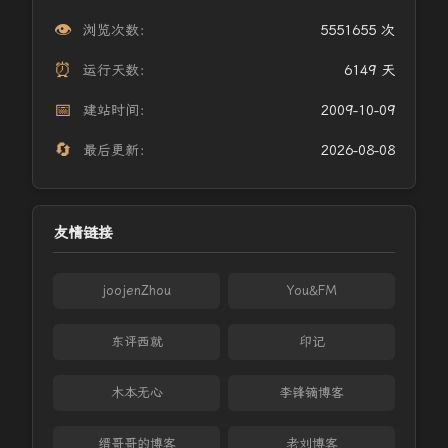
👁️
浏览次数：
5551655 次
⏰
运行天数：
6149 天
📅
建站时间：
2009-10-09
🔄
最后更新：
2026-08-08
友情链接
joojenZhou
You&FM
东评西就
印记
木本无心
李锋镝博客
缙哥哥的博客
老刘博客