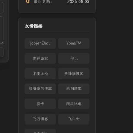
🔄
最后更新：
2026-08-03
友情链接
joojenZhou
You&FM
东评西就
印记
木本无心
李锋镝博客
缙哥哥的博客
老刘博客
蓝卡
随风沐虐
飞刀博客
飞牛士