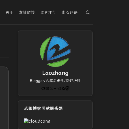
档
关于
友情链接
读者排行
走心评论
Laozhang
Blogger/八零后老头/爱好折腾
GitHub
电子邮件
X
Telegram
Instagram
RSS Feed
Mastodon
老张博客同款服务器