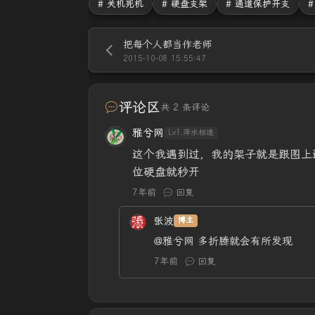
# 关机死机
# 硬盘支架
# 通道保护开支
把每个人都当作老师
2015-10-08 15:55:47
评论区
共 2 条评论
雅兮网
Lv1.萍水相逢
这个我遇到过，我的架子就是跟图上
位硬盘就秒开
7年前
回复
张波
博主
@雅兮网
多折腾就会有所发现
7年前
回复