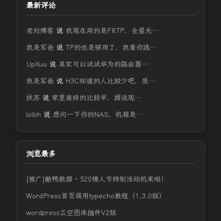
最新评论
老刘博客
说
我现在用的是FRTP，全屋光…
我是军爸
说
TP的也是够用了，我看你选…
UpXuu
说
其实可以试试华为的路由器…
我是军爸
说
H3C知道的人比较少吧，质…
扶苏
说
家里装修的比较早，据说现…
loibh
说
想问一下你的NAS，机箱是…
浏览最多
[推广]酷鸭数据 · 520情人节特别活动机来啦！
WordPress首页调用typecho教程（1.3.0版）
wordpress兰空图床插件V2版