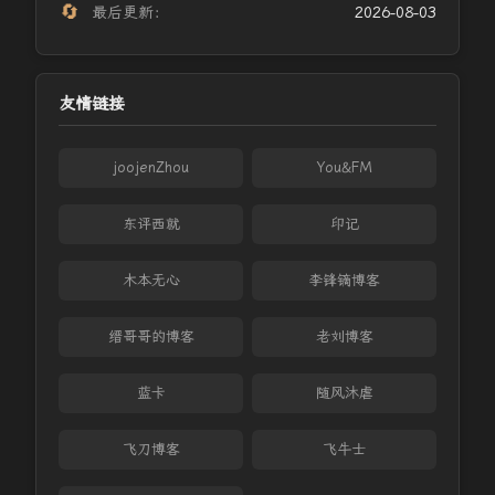
🔄
最后更新：
2026-08-03
友情链接
joojenZhou
You&FM
东评西就
印记
木本无心
李锋镝博客
缙哥哥的博客
老刘博客
蓝卡
随风沐虐
飞刀博客
飞牛士