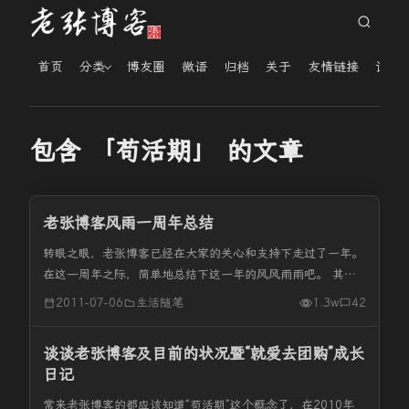
首页
分类
博友圈
微语
归档
关于
友情链接
读者
包含 「苟活期」 的文章
老张博客风雨一周年总结
转眼之眼，老张博客已经在大家的关心和支持下走过了一年。
在这一周年之际，简单地总结下这一年的风风雨雨吧。 其实
老张建博客时间应该老早了，早在2009年初就应该有了自己
2011-07-06
生活随笔
1.3w
42
的博客，那时使用的域名应该是现在我的那个娱乐站
http://www.k6...
谈谈老张博客及目前的状况暨“就爱去团购”成长
日记
常来老张博客的都应该知道“苟活期”这个概念了，在2010年