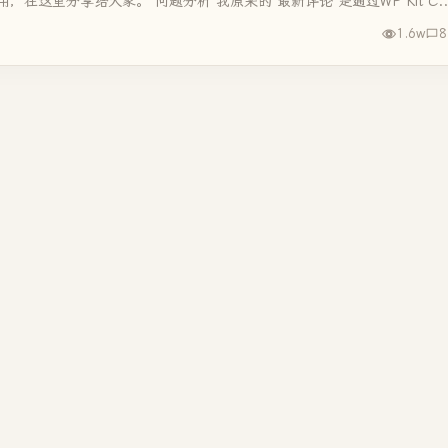
，在这里分享给大家。 问题分析 我原来的“最新评论”是通过WP Kit C..
1.6w
8