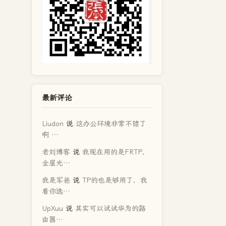
最新评论
Liudon
说
这办公环境非常不错了
啊 …
老刘博客
说
我现在用的是FRTP，
全屋光…
我是军爸
说
TP的也是够用了，我
看你选…
UpXuu
说
其实可以试试华为的路
由器…