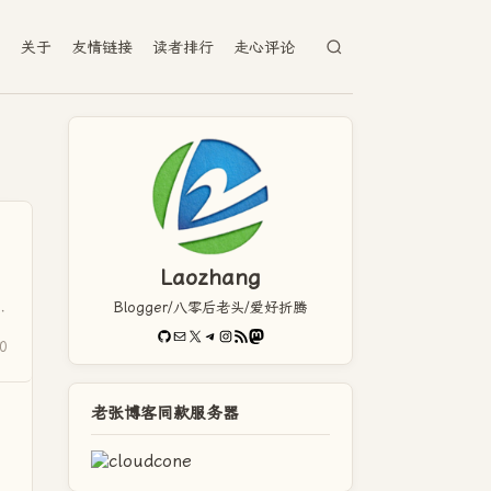
档
关于
友情链接
读者排行
走心评论
Laozhang
Blogger/八零后老头/爱好折腾
降
GitHub
电子邮件
X
Telegram
Instagram
RSS Feed
Mastodon
0
老张博客同款服务器
，