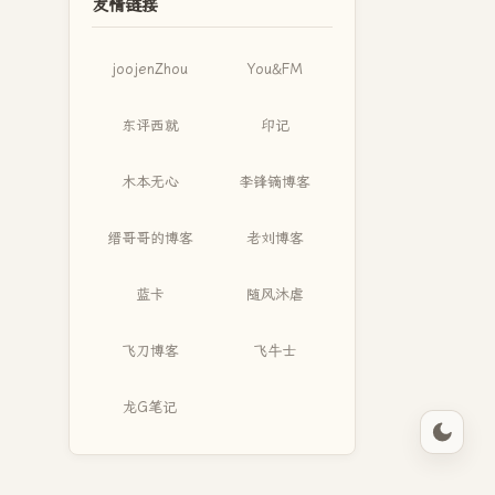
友情链接
joojenZhou
You&FM
东评西就
印记
木本无心
李锋镝博客
缙哥哥的博客
老刘博客
蓝卡
随风沐虐
飞刀博客
飞牛士
龙G笔记