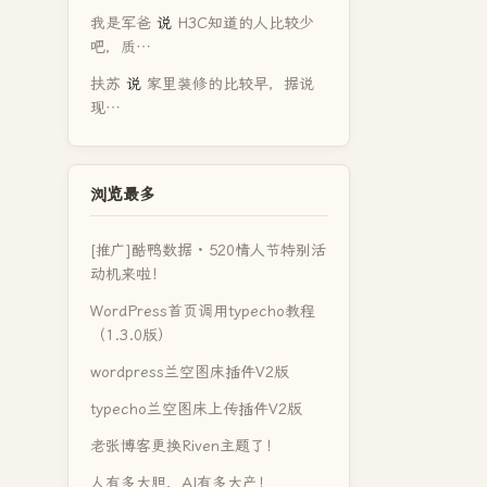
我是军爸
说
H3C知道的人比较少
吧，质…
扶苏
说
家里装修的比较早，据说
现…
浏览最多
[推广]酷鸭数据 · 520情人节特别活
动机来啦！
WordPress首页调用typecho教程
（1.3.0版）
wordpress兰空图床插件V2版
typecho兰空图床上传插件V2版
老张博客更换Riven主题了！
人有多大胆，AI有多大产！