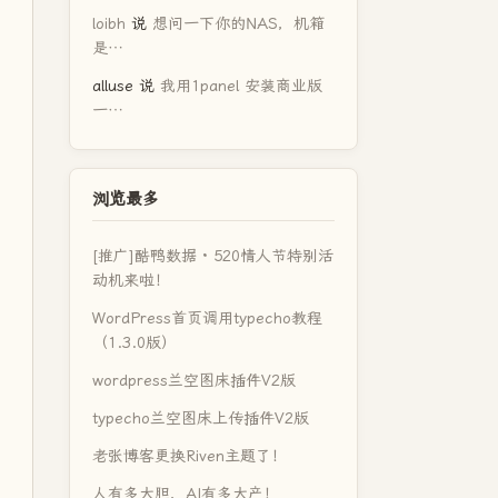
loibh
说
想问一下你的NAS，机箱
是…
alluse
说
我用1panel 安装商业版
一…
浏览最多
[推广]酷鸭数据 · 520情人节特别活
动机来啦！
WordPress首页调用typecho教程
（1.3.0版）
wordpress兰空图床插件V2版
typecho兰空图床上传插件V2版
老张博客更换Riven主题了！
人有多大胆，AI有多大产！