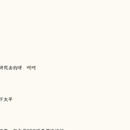
研究去的呀 呵呵
下太平