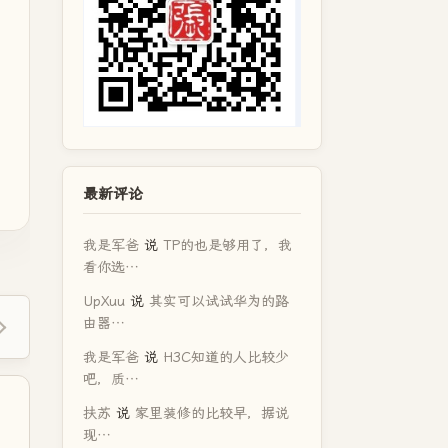
最新评论
我是军爸
说
TP的也是够用了，我
看你选…
UpXuu
说
其实可以试试华为的路
由器…
我是军爸
说
H3C知道的人比较少
吧，质…
扶苏
说
家里装修的比较早，据说
现…