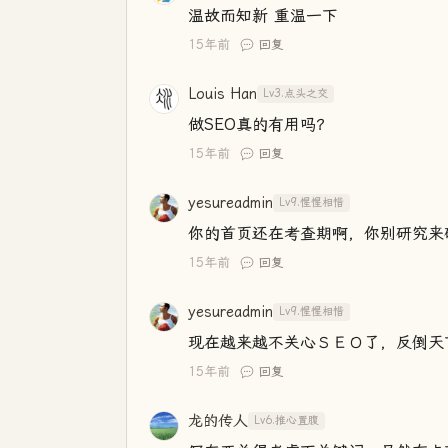
温故而知新 重温一下
15年前
回复
Louis Han
Lv3.点头之交
做SEO真的有用吗？
15年前
回复
yesureadmin
Lv9.惺惺相惜
你的首页还在考查期啊，你别研究来
15年前
回复
yesureadmin
Lv9.惺惺相惜
现在越来越不关心ＳＥＯ了，反倒天
15年前
回复
龙的传人
Lv6.推心置腹