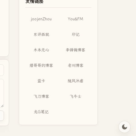
友情链接
joojenZhou
You&FM
东评西就
印记
木本无心
李锋镝博客
缙哥哥的博客
老刘博客
蓝卡
随风沐虐
飞刀博客
飞牛士
龙G笔记