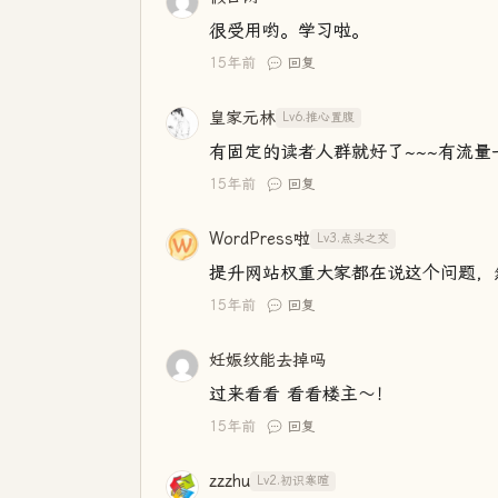
很受用哟。学习啦。
15年前
回复
皇家元林
Lv6.推心置腹
有固定的读者人群就好了~~~有流量
15年前
回复
WordPress啦
Lv3.点头之交
提升网站权重大家都在说这个问题，
15年前
回复
妊娠纹能去掉吗
过来看看 看看楼主～！
15年前
回复
zzzhu
Lv2.初识寒暄