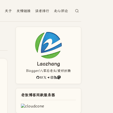
档
关于
友情链接
读者排行
走心评论
Laozhang
Blogger/八零后老头/爱好折腾
GitHub
电子邮件
X
Telegram
Instagram
RSS Feed
Mastodon
老张博客同款服务器