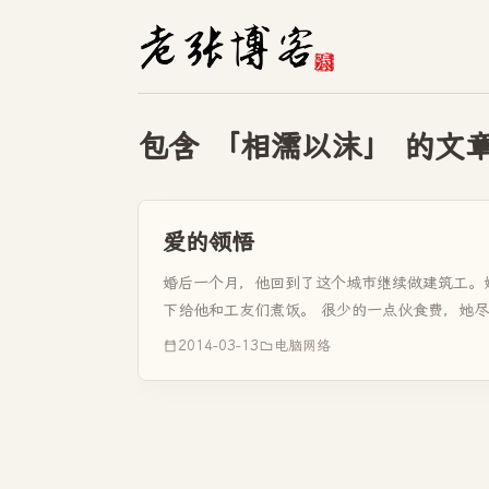
包含 「相濡以沫」 的文
爱的领悟
婚后一个月，他回到了这个城市继续做建筑工。
下给他和工友们煮饭。 很少的一点伙食费，她
他最爱的美味。 包馄饨...
2014-03-13
电脑网络