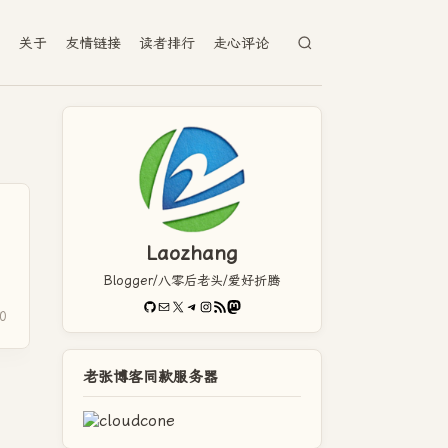
档
关于
友情链接
读者排行
走心评论
Laozhang
Blogger/八零后老头/爱好折腾
GitHub
电子邮件
X
Telegram
Instagram
RSS Feed
Mastodon
0
老张博客同款服务器