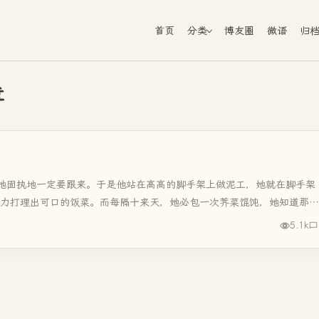
首页
分类
博友圈
微语
归
章
她固执地一定要跟来。于是他站在高高的脚手架上做泥工，她就在脚手架
尽力打理出可口的饭菜。而每隔十来天，她必包一次荠菜馄饨，她知道那是
5.1k