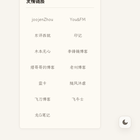
友情链接
joojenZhou
You&FM
东评西就
印记
木本无心
李锋镝博客
缙哥哥的博客
老刘博客
蓝卡
随风沐虐
飞刀博客
飞牛士
龙G笔记