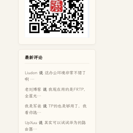
最新评论
Liudon
说
这办公环境非常不错了
啊 …
老刘博客
说
我现在用的是FRTP，
全屋光…
我是军爸
说
TP的也是够用了，我
看你选…
UpXuu
说
其实可以试试华为的路
由器…