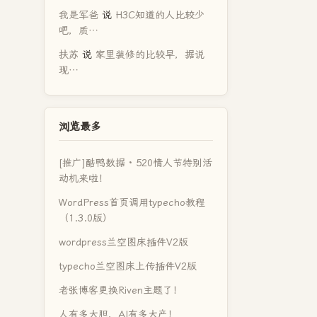
我是军爸
说
H3C知道的人比较少
吧，质…
扶苏
说
家里装修的比较早，据说
现…
浏览最多
[推广]酷鸭数据 · 520情人节特别活
动机来啦！
WordPress首页调用typecho教程
（1.3.0版）
wordpress兰空图床插件V2版
typecho兰空图床上传插件V2版
老张博客更换Riven主题了！
人有多大胆，AI有多大产！