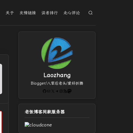
档
关于
友情链接
读者排行
走心评论
Laozhang
Blogger/八零后老头/爱好折腾
GitHub
电子邮件
X
Telegram
Instagram
RSS Feed
Mastodon
老张博客同款服务器