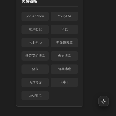
友情链接
joojenZhou
You&FM
东评西就
印记
木本无心
李锋镝博客
缙哥哥的博客
老刘博客
蓝卡
随风沐虐
飞刀博客
飞牛士
龙G笔记