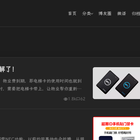
首页
分类
博友圈
微语
归
解了！
，物业费到期，那电梯卡的使用时间也就到
时，需要把电梯卡带上，让物业帮你重新写
是写到手机NFC卡里，而孩子们我...
1.8k
62
的都带NFC功能。以前的同事他也会折腾，从网