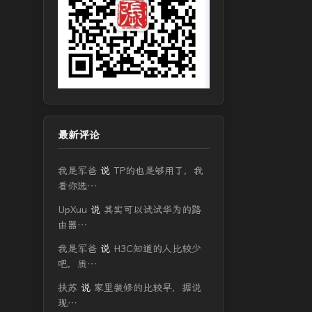
最新评论
我是军爸
说
TP的也是够用了，我
看你选…
UpXuu
说
其实可以试试华为的路
由器…
我是军爸
说
H3C知道的人比较少
吧，质…
扶苏
说
家里装修的比较早，据说
现…