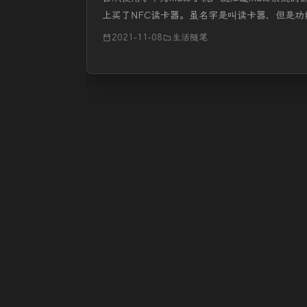
上买了NFC读卡器。虽名字是叫读卡器，但是
码，还可以写卡。华为mate手机用了好几年了，
2021-11-08
生活随笔