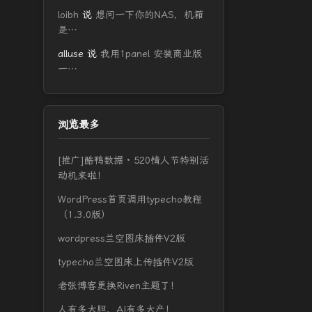
loibh
说
想问一下你的NAS，机箱
是…
alluse
说
我用1panel 安装商业版
一…
浏览最多
[推广]酷鸭数据 · 520情人节特别活
动机来啦！
WordPress首页调用typecho教程
（1.3.0版）
wordpress兰空图床插件V2版
typecho兰空图床上传插件V2版
老张博客更换Riven主题了！
人有多大胆，AI有多大产！