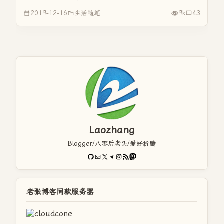
就是小半天的时间。 前几天是我姐姐发在群里的，天天发，
2019-12-16
生活随笔
9k
43
没有一个人理会她。一是认为她的手机中毒了，二是这个东西
是假的。结果也就是...
Laozhang
Blogger/八零后老头/爱好折腾
GitHub
电子邮件
X
Telegram
Instagram
RSS Feed
Mastodon
老张博客同款服务器