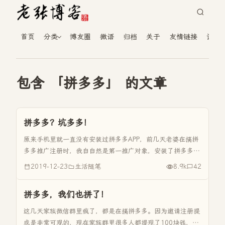
首页
分类
博友圈
微语
归档
关于
友情链接
读者
包含 「拼多多」 的文章
拼多多？坑多多！
原来手机里就一直没有安装过拼多多APP，前几天老婆在搞拼
多多推广注册时，我自自然是第一推广对象，安装了拼多多。
《拼多多，我们也拼了！》里有所提到，确实，如果努力点累
2019-12-23
生活随笔
8.9k
42
点是可以提现一二百块钱的。 如果用网购达人来说我，我感
觉不为过，能从网上...
拼多多，我们也拼了！
这几天家族微信群里疯了，都是在搞拼多多。因为邀请注册提
成是非常可观的，现在家族群里很多人都提现了100块钱，也