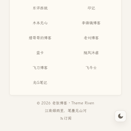
东评西就
印记
木本无心
李锋镝博客
缙哥哥的博客
老刘博客
蓝卡
随风沐虐
飞刀博客
飞牛士
龙G笔记
© 2026 老张博客 · Theme
Riven
江南烟雨里，笔墨见山河
订阅