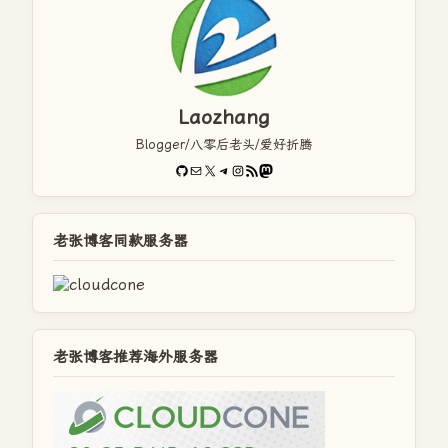
Laozhang
Blogger/八零后老头/爱好折腾
GitHub
电子邮件
X
Telegram
Instagram
RSS Feed
Mastodon
老张博客同款服务器
老张博客推荐海外服务器