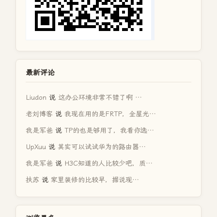
最新评论
Liudon
说
这办公环境非常不错了啊 …
老刘博客
说
我现在用的是FRTP，全屋光…
我是军爸
说
TP的也是够用了，我看你选…
UpXuu
说
其实可以试试华为的路由器…
我是军爸
说
H3C知道的人比较少吧，质…
扶苏
说
家里装修的比较早，据说现…