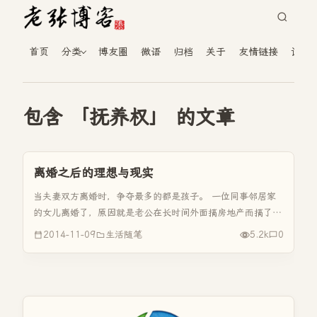
首页
分类
博友圈
微语
归档
关于
友情链接
读者
包含 「抚养权」 的文章
离婚之后的理想与现实
当夫妻双方离婚时，争夺最多的都是孩子。 一位同事邻居家
的女儿离婚了，原因就是老公在长时间外面搞房地产而搞了个
小三。小三在她快要生孩子时经常打电话骚扰，孩子没出生时
2014-11-09
生活随笔
5.2k
0
就离了婚。现在自己一把屎一把尿地把孩子拉扯快两周了，期
间与男方也发生了多次...